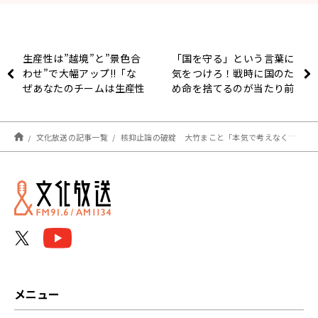
生産性は”越境”と”景色合
「国を守る」という言葉に
わせ”で大幅アップ!!「な
気をつけろ！戦時に国のた
ぜあなたのチームは生産性
め命を捨てるのが当たり前
が上がらないのか？」
だったのはなぜか？戦史／
紛争史研究家が解説
文化放送の記事一覧
核抑止論の破綻 大竹まこと「本気で考えなくちゃいけないんじゃないですか？」
メニュー