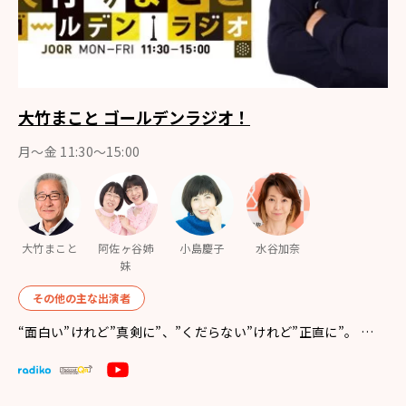
大竹まこと ゴールデンラジオ！
月〜金 11:30～15:00
大竹まこと
阿佐ヶ谷姉
小島慶子
水谷加奈
妹
その他の主な出演者
“面白い”けれど”真剣に”、”くだらない”けれど”正直に”。 …