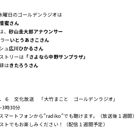
日水曜日のゴールデンラジオは
壇蜜さん
は、
砂山圭大郎アナウンサー
ュラー
いとうあさこさん
シュ
広川ひかるさん
ストリーは
「さよなら中野サンプラザ」
録は
きたろうさん
９１．６ 文化放送 「大竹まこと ゴールデンラジオ」
3時30分
スマートフォンから”radiko”でも聴けます。（放送後１週間
ストでもお楽しみください！（配信１週間予定）