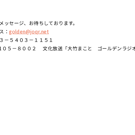
メッセージ、お待ちしております。
ス：
golden@joqr.net
３－５４０３－１１５１
1０５－８００２ 文化放送「大竹まこと ゴールデンラジ