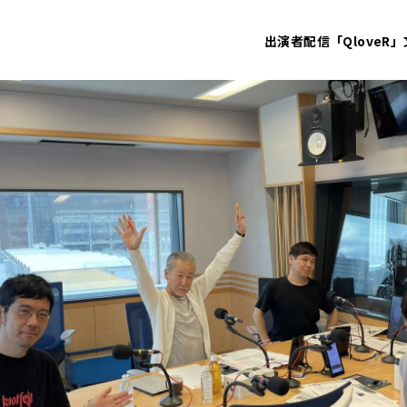
出演者
配信「QloveR」