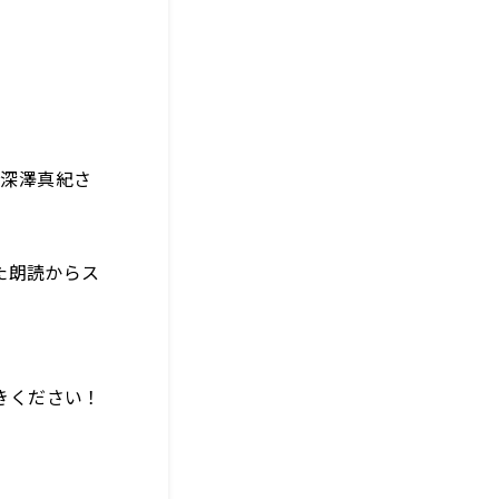
、深澤真紀さ
た朗読からス
きください！