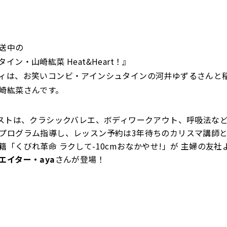
送中の
イン・山崎紘菜 Heat&Heart！』
ィは、お笑いコンビ・アインシュタインの河井ゆずるさんと
崎紘菜さんです。
ゲストは、クラシックバレエ、ボディワークアウト、呼吸法な
プログラム指導し、レッスン予約は
3
年待ちのカリスマ講師
籍「
くびれ革命 ラクして
-10cm
おなかやせ
!
」が 主婦の友社
エイター・aya
さんが登場！