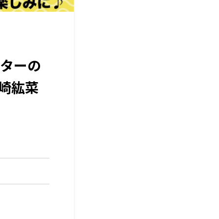
ターの
崎紘菜