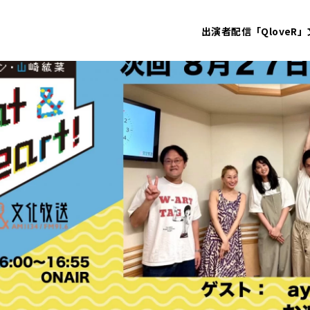
出演者
配信「QloveR」