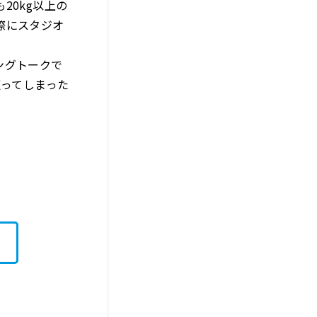
も
20kg
以上の
際にスタジオ
ングトークで
遭ってしまった