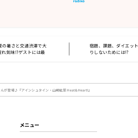
）夏の暑さと交通渋滞で大
宿題、課題、ダイエッ
疲れ気味⁉ゲストには最
りしないためには!?
、板倉俊之さんが登場！
登場♪『アインシュタイン・山崎紘菜 Heat&Heart!』
メニュー