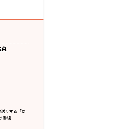
紘菜
お送りする「あ
オ番組