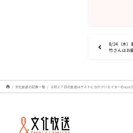
8/24（木
竹さんはお
上川司さん
文化放送の記事一覧
８月２７日の放送はゲストにヨガクリエイターのayaさんが