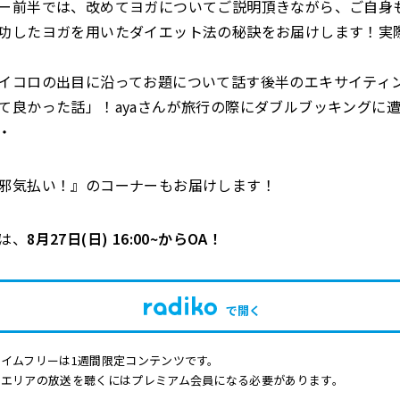
ー前半では、改めてヨガについてご説明頂きながら、ご自身
功したヨガを用いたダイエット法の秘訣をお届けします！実
イコロの出目に沿ってお題について話す後半のエキサイティ
て良かった話」！ayaさんが旅行の際にダブルブッキングに
・
邪気払い！』のコーナーもお届けします！
は、
8
月27
日
(
日
) 16:00~
から
OA
！
で開く
イムフリーは1週間限定コンテンツです。
他エリアの放送を聴くにはプレミアム会員になる必要があります。