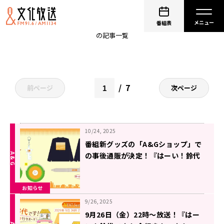
すずほめグッズ
番組表
の記事一覧
7
前ページ
次ページ
10/24, 2025
番組新グッズの「A&Gショップ」で
の事後通販が決定！『はーい！鈴代
です！ 今行きまーす！』
お知らせ
9/26, 2025
9月26日（金）22時～放送！『はー