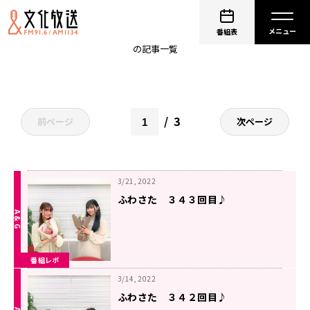
ふわさた
番組表
の記事一覧
3
前ページ
次ページ
3/21, 2022
ふわさた ３４３回目♪
番組レポ
3/14, 2022
ふわさた ３４２回目♪