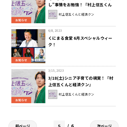
し”事情をお勉強！『村上信五くん
と経済クン』
村上信五くんと経済クン
お知らせ
6/8, 2023
くにまる食堂 6月スペシャルウィー
ク！
お知らせ
3/15, 2023
3/18(土)シニア子育ての現実！『村
上信五くんと経済クン』
村上信五くんと経済クン
お知らせ
6
前ページ
次ページ