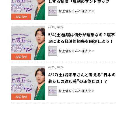
しする制度「規制のサンドボック
ス」を学ぼう！『村上信五くんと経
村上信五くんと経済クン
済クン』
お知らせ
4/30, 2024
5/4(土)昼寝は何分が理想なの？寝不
足による経済的損失を回復しよう！
『村上信五くんと経済クン』
村上信五くんと経済クン
お知らせ
4/25, 2024
4/27(土)堤未果さんと考える”日本の
暮らしの違和感”の正体とは！？
『村上信五くんと経済クン』
村上信五くんと経済クン
お知らせ