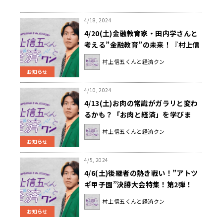
4/18, 2024
4/20(土)金融教育家・田内学さんと
考える”金融教育”の未来！『村上信
五くんと経済クン』
村上信五くんと経済クン
お知らせ
4/10, 2024
4/13(土)お肉の常識がガラリと変わ
るかも？「お肉と経済」を学びま
す！『村上信五くんと経済クン』
村上信五くんと経済クン
お知らせ
4/5, 2024
4/6(土)後継者の熱き戦い！”アトツ
ギ甲子園”決勝大会特集！第2弾！
『村上信五くんと経済クン』
村上信五くんと経済クン
お知らせ