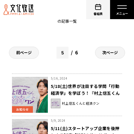
クイズ
番組表
の記事一覧
6
前ページ
次ページ
5/16, 2024
5/18(土)世界が注目する学問「行動
経済学」を学ぼう！『村上信五くん
と経済クン』
村上信五くんと経済クン
お知らせ
5/9, 2024
5/11(土)スタートアップ企業を後押