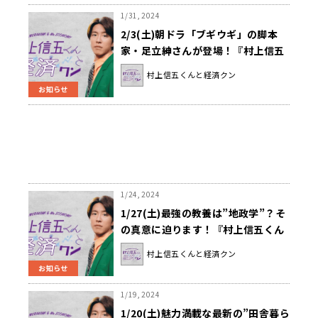
1/31, 2024
2/3(土)朝ドラ「ブギウギ」の脚本
家・足立紳さんが登場！『村上信五
くんと経済クン』
村上信五くんと経済クン
お知らせ
1/24, 2024
1/27(土)最強の教養は”地政学”？そ
の真意に迫ります！『村上信五くん
と経済クン』
村上信五くんと経済クン
お知らせ
1/19, 2024
1/20(土)魅力満載な最新の”田舎暮ら