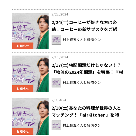
2/22, 2024
2/24(土)コーヒーが好きな方は必
聴！コーヒーの新サブスクをご紹
介！『村上信五くんと経済クン』
村上信五くんと経済クン
お知らせ
2/15, 2024
2/17(土)宅配問題だけじゃない！？
「物流の2024年問題」を特集！『村
上信五くんと経済クン』
村上信五くんと経済クン
お知らせ
2/9, 2024
2/10(土)あなたの料理が世界の人と
マッチング！「airKitchen」を特
集！『村上信五くんと経済クン』
村上信五くんと経済クン
お知らせ