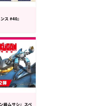
ンス #40』
ン級ムサシ』スペ