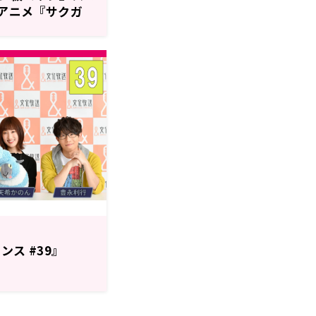
Vアニメ『サクガ
「恍惚ラビリン
が熱唱 スペシャ
ンス #39』