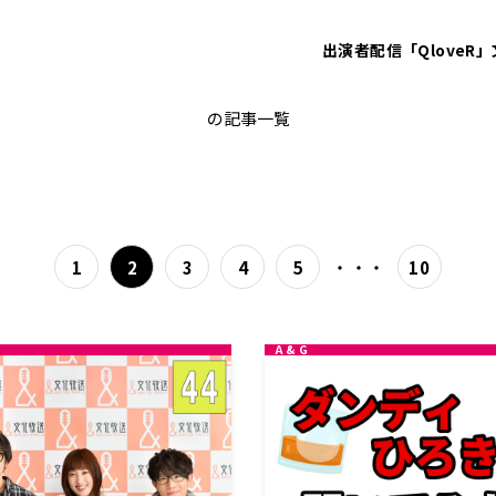
出演者
配信「QloveR」
サテライト
の記事一覧
・・・
1
2
3
4
5
10