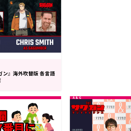
ガン』海外吹替版 各言語
禁