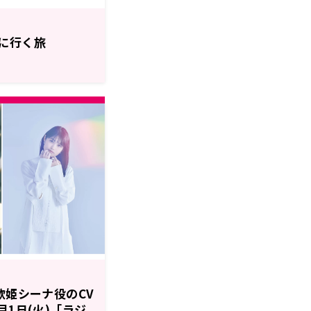
に行く旅
歌姫シーナ役のCV
月1日(火)「ラジ