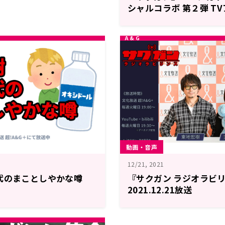
シャルコラボ 第２弾 T
ン』オープニングテーマ
ス」を ずま（虹色侍）
ル映像を大公開
動画・音声
12/21, 2021
代のまことしやかな噂
『サクガン ラジオラビリ
2021.12.21放送