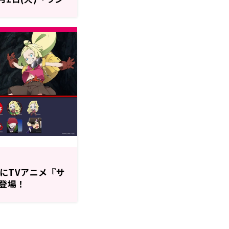
出演
ーズにTVアニメ『サ
登場！