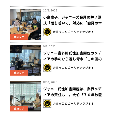
10/3, 2023
小島慶子、ジャニーズ会見の井ノ原
氏「落ち着いて」対応に「会見の本
質をわかっていない」とバッサリ
大竹まこと ゴールデンラジオ！
番組レポ
9/8, 2023
ジャニー喜多川氏性加害問題のメデ
ィアの手のひら返し青木「この国の
メディアの構造の問題を見事に露呈
大竹まこと ゴールデンラジオ！
させた」
番組レポ
8/30, 2023
ジャニー氏性加害問題は、業界メデ
ィアの責任も…。大竹「７０年放置
してきた業界とメディアの責任」
大竹まこと ゴールデンラジオ！
番組レポ