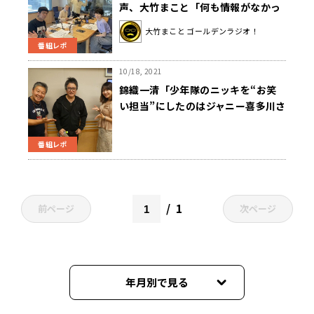
声、大竹まこと「何も情報がなかっ
たわけじゃないだろう」
大竹まこと ゴールデンラジオ！
番組レポ
10/18, 2021
錦織一清「少年隊のニッキを“お笑
い担当”にしたのはジャニー喜多川さ
んの教育」〜 10月18日「くにまる
ジャパン極」
番組レポ
1
前ページ
次ページ
年月別で見る