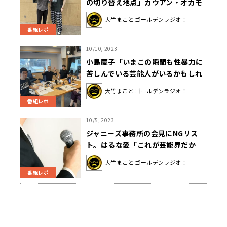
の切り替え地点」カウアン・オカモ
トが今思うこと
大竹まこと ゴールデンラジオ！
番組レポ
10/10, 2023
小島慶子「いまこの瞬間も性暴力に
苦しんでいる芸能人がいるかもしれ
ない」ジャニーズ性加害問題は氷山
大竹まこと ゴールデンラジオ！
の一角と訴え
番組レポ
10/5, 2023
ジャニーズ事務所の会見にNGリス
ト。はるな愛「これが芸能界だか
ら、はアカン」大竹まこと「全責任
大竹まこと ゴールデンラジオ！
を負う人が出席しないのは…」
番組レポ