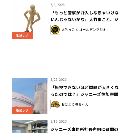
7/4, 2023
「もっと警察が介入しなきゃいけな
いんじゃないかな」大竹まこと、ジ
ャニー喜多川氏の性加害問題につい
大竹まこと ゴールデンラジオ！
て疑問
番組レポ
5/22, 2023
「無視できないほど問題が大きくな
ったのでは？」ジャニーズ性加害問
題で東山紀之さんが謝罪
おはよう寺ちゃん
番組レポ
5/16, 2023
ジャニーズ事務所社長声明に疑問の