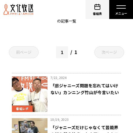
ジャニー喜多川
番組表
の記事一覧
1
前ページ
次ページ
7/22, 2024
「旧ジャニーズ問題を忘れてはいけ
ない」カンニング竹山が今言いたい
そのワケは？
番組レポ
10/19, 2023
「ジャニーズだけじゃなくて芸能界