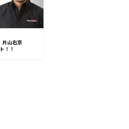
IR 片山右京
ート！！