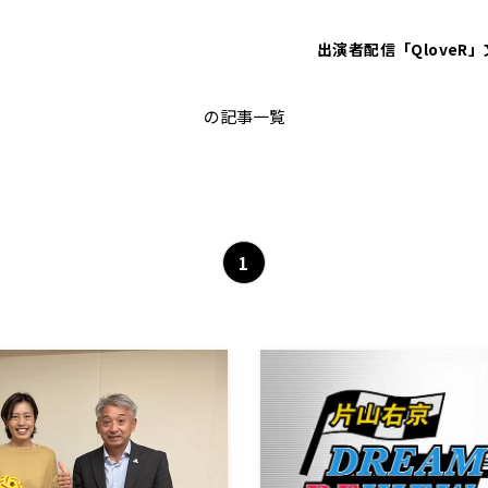
出演者
配信「QloveR」
セパタクロー
の記事一覧
1