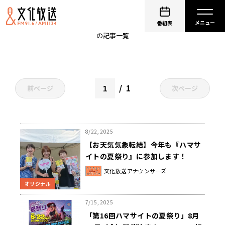
ハマサイト
番組表
の記事一覧
1
前ページ
次ページ
8/22, 2025
【お天気気象転結】今年も『ハマサ
イトの夏祭り』に参加します！
文化放送アナウンサーズ
オリジナル
7/15, 2025
「第16回ハマサイトの夏祭り」8月