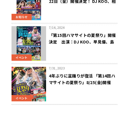
22日（金）開催決定！ DJ KOO、相
川七瀬、鳳蝶美成、natsucoらがパ
フォーマンス
お知らせ
7/16, 2024
「第15回ハマサイトの夏祭り」開催
決定 出演：DJ KOO、早見優、島
谷ひとみ ほか 8/30（金）浜松町駅
北口駅前広場・汐留ビルディング外
イベント
構
7/31, 2023
4年ぶりに盆踊りが復活 「第14回ハ
マサイトの夏祭り」8/25(金)開催
DJ KOO、早見優、はるな愛らが浜
松町の夏の夜を盛り上げる！
イベント