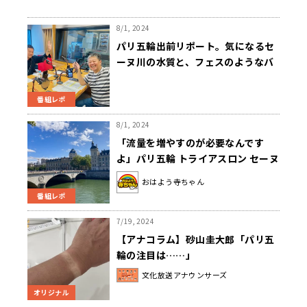
8/1, 2024
パリ五輪出前リポート。気になるセ
ーヌ川の水質と、フェスのようなバ
レーボール会場と
番組レポ
8/1, 2024
「流量を増やすのが必要なんです
よ」パリ五輪 トライアスロン セーヌ
川水質悪化で延期も開催
おはよう寺ちゃん
番組レポ
7/19, 2024
【アナコラム】砂山圭大郎「パリ五
輪の注目は……」
文化放送アナウンサーズ
オリジナル