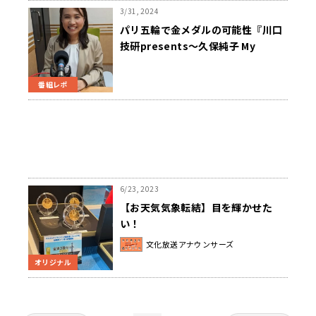
3/31, 2024
パリ五輪で金メダルの可能性『川口
技研presents～久保純子 My
Sweet Home』
番組レポ
6/23, 2023
【お天気気象転結】目を輝かせた
い！
文化放送アナウンサーズ
オリジナル