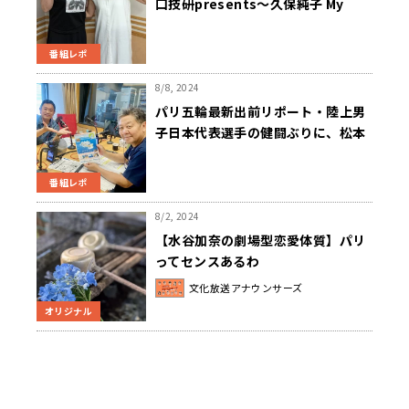
口技研presents～久保純子 My
Sweet Home』
番組レポ
8/8, 2024
パリ五輪最新出前リポート・陸上男
子日本代表選手の健闘ぶりに、松本
特派員も胸アツ！
番組レポ
8/2, 2024
【水谷加奈の劇場型恋愛体質】パリ
ってセンスあるわ
文化放送アナウンサーズ
オリジナル