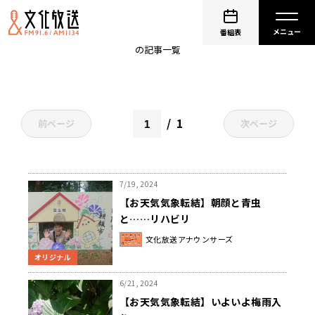
リハビリ
番組表
の記事一覧
1
前ページ
次ページ
7/19, 2024
【お天気気象転結】朝顔と青虫
と……リハビリ
文化放送アナウンサーズ
オリジナル
6/21, 2024
【お天気気象転結】いよいよ梅雨入