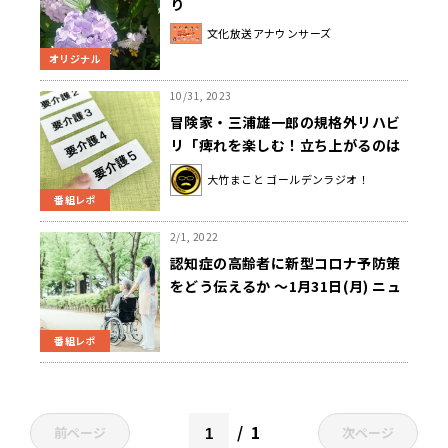
り
文化放送アナウンサーズ
オリジナル
10/31, 2023
冒険家・三浦雄一郎の規格外リハビ
リ「痺れを楽しむ！立ち上がるのは
スリル満点」
大竹まこと ゴールデンラジオ！
番組レポ
2/1, 2022
認知症の高齢者に新型コロナ予防策
をどう伝えるか ～1月31日(月) ニュ
ースワイドSAKIDORI!
番組レポ
1
前ページ
次ページ