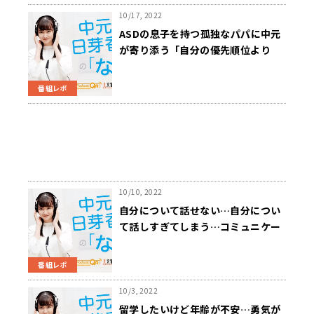
10/17, 2022
ASDの息子を持つ孤独なパパに中元
が寄り添う「自分の優先順位より
も、みんなのことを優先している」
番組レポ
10/10, 2022
自分について話せない…自分につい
て話しすぎてしまう…コミュニケー
ションの悩みに中元が寄り添う「場
面によって上手にできると良いコミ
番組レポ
ュニケーションにつながる」
10/3, 2022
留学したいけど年齢が不安…勇気が