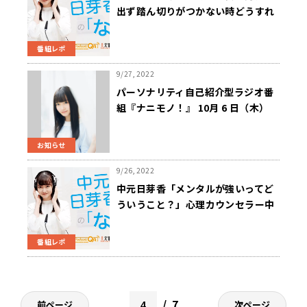
出ず踏ん切りがつかない時どうすれ
ばいい？中元「気持ちの割合のシー
ソーはどんな感じ？」
番組レポ
9/27, 2022
パーソナリティ自己紹介型ラジオ番
組『ナニモノ！』 10月 6 日（木）
パーソナリティは、約1年3か月ぶり
に地上波でパーソナリティ 中元日芽
お知らせ
香が担当！ Podcast番組『中元日芽
香の「な」』人気コーナーも！
9/26, 2022
中元日芽香「メンタルが強いってど
ういうこと？」心理カウンセラー中
元がメンタルについて語る
番組レポ
7
前ページ
次ページ