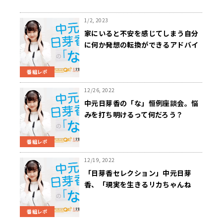
1/2, 2023
家にいると不安を感じてしまう自分
に何か発想の転換ができるアドバイ
スを。中元「切替のスイッチをいく
つか持つといいかも」
番組レポ
12/26, 2022
中元日芽香の「な」恒例座談会。悩
みを打ち明けるって何だろう？
番組レポ
12/19, 2022
「日芽香セレクション」中元日芽
香、「現実を生きるリカちゃんね
る」を見ると心が和らぐ？
番組レポ