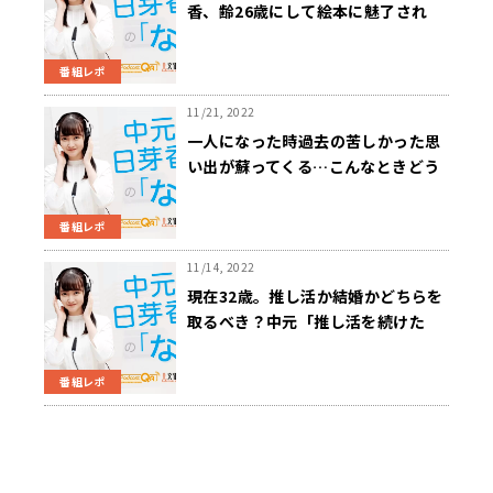
香、齢26歳にして絵本に魅了され
る。「心が温まるってこういうこと
か」
番組レポ
11/21, 2022
一人になった時過去の苦しかった思
い出が蘇ってくる…こんなときどう
すれば良い？中元「私もちょっと経
験があって、すごく独特」
番組レポ
11/14, 2022
現在32歳。推し活か結婚かどちらを
取るべき？中元「推し活を続けた
い！と、結婚したい！のどっちがよ
り強いですか？」
番組レポ