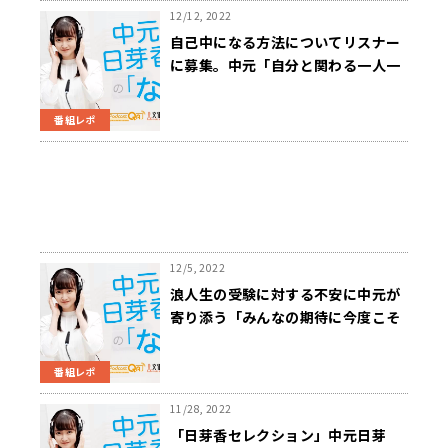
12/12, 2022
自己中になる方法についてリスナー
に募集。中元「自分と関わる一人一
人を大切にして、それと同じくらい
自分も大切に」
番組レポ
12/5, 2022
浪人生の受験に対する不安に中元が
寄り添う「みんなの期待に今度こそ
答えなきゃっていうプレッシャーが
強いのかも」
番組レポ
11/28, 2022
「日芽香セレクション」中元日芽