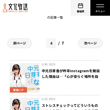
中元日芽香の「な」
番組表
の記事一覧
7
前ページ
次ページ
1/30, 2023
中元日芽香が昨年Instagramを開設
した理由は…「心が安らぐ場所を設
けたい」
番組レポ
1/23, 2023
ストレスチェックってどういうもの