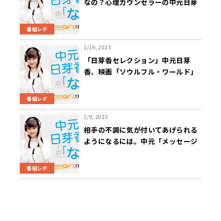
なの？心理カウンセラーの中元日芽
香がわかりやすく解説！
番組レポ
1/16, 2023
「日芽香セレクション」中元日芽
香、映画「ソウルフル・ワールド」
に感じた「ジャズる」と「きらめ
き」
番組レポ
1/9, 2023
相手の不調に気が付いてあげられる
ようになるには。中元「メッセージ
を普段から伝えるのがいい」
番組レポ