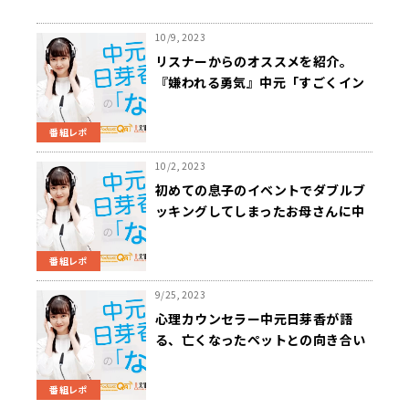
10/9, 2023
リスナーからのオススメを紹介。
『嫌われる勇気』中元「すごくイン
パクトのあるタイトル」
番組レポ
10/2, 2023
初めての息子のイベントでダブルブ
ッキングしてしまったお母さんに中
元「自分が頑張っていた中での出来
事だったと考えられるといい」
番組レポ
9/25, 2023
心理カウンセラー中元日芽香が語
る、亡くなったペットとの向き合い
方「悲しみに浸る時間をたくさん設
けていい」
番組レポ