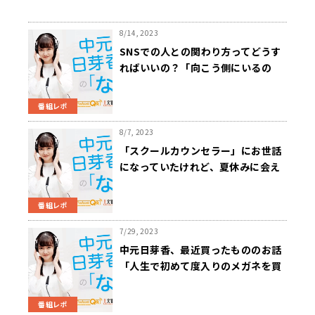
8/14, 2023
SNSでの人との関わり方ってどうす
ればいいの？「向こう側にいるの
が、人間であるという大前提は忘れ
てはいけないですよね」
番組レポ
8/7, 2023
「スクールカウンセラー」にお世話
になっていたけれど、夏休みに会え
なくなって…中元からの提案「もし
可能ならば頼る先を一つだけに絞ら
番組レポ
ない方がいい」
7/29, 2023
中元日芽香、最近買ったもののお話
「人生で初めて度入りのメガネを買
いました」
番組レポ