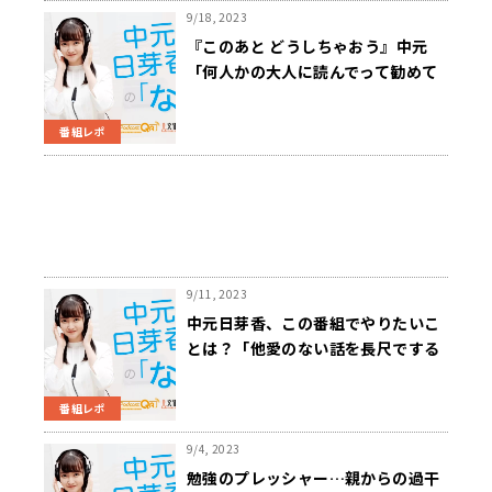
9/18, 2023
『このあと どうしちゃおう』中元
「何人かの大人に読んでって勧めて
みたら結構みんな楽しく読んでくれ
た」
番組レポ
9/11, 2023
中元日芽香、この番組でやりたいこ
とは？「他愛のない話を長尺でする
睡眠導入BGMとか…」
番組レポ
9/4, 2023
勉強のプレッシャー…親からの過干