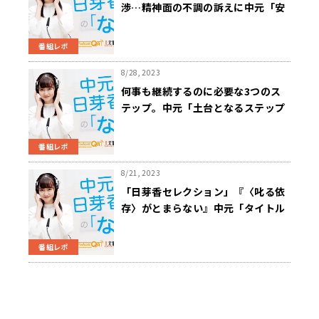
渉…精神面の不調の訴えに中元「安
らげる場所の確保はしていただきた
いなって」
番組レポ
8/28, 2023
何事も継続するのに必要な3つのス
テップ。中元「土台となるステップ
0はまずエネルギーがあること」
番組レポ
8/21, 2023
「日芽香セレクション」『〈叱る依
存〉がとまらない』中元「タイトル
だけ聞くと人を叱る立場では普段な
いのでピンとくるかなと思いながら
番組レポ
読み始めましたが…」