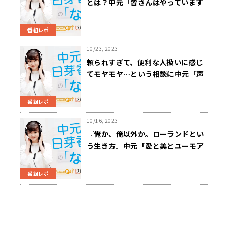
とは？中元「皆さんはやっています
か？ポイ活」
番組レポ
10/23, 2023
頼られすぎて、便利な人扱いに感じ
てモヤモヤ…という相談に中元「声
をかけやすいのも人柄を言い表す言
葉としては、悪くない」
番組レポ
10/16, 2023
『俺か、俺以外か。ローランドとい
う生き方』中元「愛と美とユーモア
の詰まった一冊」
番組レポ