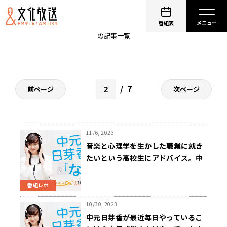
中元日芽香の「な」
番組表
の記事一覧
7
前ページ
次ページ
11/6, 2023
音楽と心理学を生かした職業に就き
たいという高校生にアドバイス。中
元「音楽療法士というお仕事があり
ます」
番組レポ
10/30, 2023
中元日芽香が最近毎日やっているこ