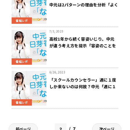
中元は2パターンの理由を分析「よく
笑ってる人の方が印象はいい」
番組レポ
7/3, 2023
高校1年から続く容姿いじり。中元
が違う考え方を提示「容姿のことを
言う幼い周りに自分が譲ってあげる
よっていうふうに」
番組レポ
6/26, 2023
「スクールカウンセラー」週に１度
しか来ないのは何故？中元「週に１
回という距離感が担保されているこ
とが、相談側にとっての安心感につ
番組レポ
ながる」
7
前ページ
次ページ