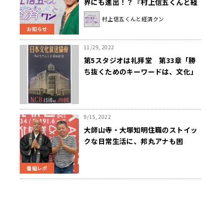
界にも進出！？『村上信五くんと経
済クン』
村上信五くんと経済クン
お知らせ
11/29, 2022
第5スタジオは礼拝堂 第33章「勝
ち抜くためのキーワードは、文化」
9/15, 2022
大師山寺・大塚知明住職のストイッ
クな日常生活に、邦丸アナも困
惑！？
番組レポ