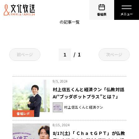
仏教
番組表
の記事一覧
1
前ページ
次ページ
9/5, 2024
村上信五くんと経済クン「仏教対話
AI“ブッダボットプラス”とは？」
村上信五くんと経済クン
番組レポ
8/15, 2024
8/17(土)「 ＣｈａｔＧＰＴ」が仏教