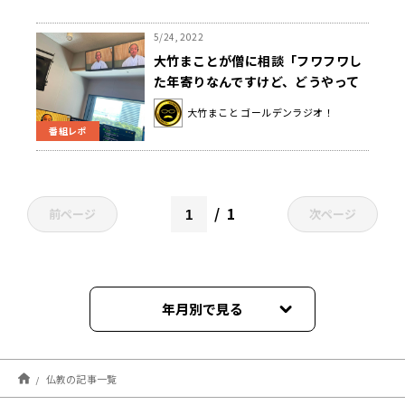
5/24, 2022
大竹まことが僧に相談「フワフワし
た年寄りなんですけど、どうやって
生きていけば…」
大竹まこと ゴールデンラジオ！
番組レポ
1
前ページ
次ページ
年月別で見る
2024年09月
仏教の記事一覧
2024年08月