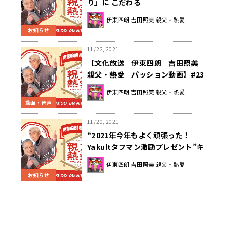
り」に こだわる
伊東四朗 吉田照美 親父・熱愛
お知らせ
11/22, 2021
【文化放送 伊東四朗 吉田照美
親父・熱愛 パッション動画】#23
23回目の今回は おかげさまで、親
伊東四朗 吉田照美 親父・熱愛
父・熱愛V9（10月首都圏ラジオ調
動画・音声
査）感謝！
11/20, 2021
“2021年今年もよく頑張った！
Yakultタフマン激励プレゼント”キ
ャンペーン
伊東四朗 吉田照美 親父・熱愛
お知らせ