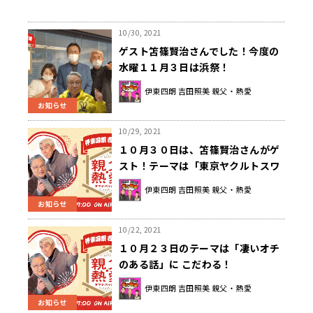
10/30, 2021
ゲスト笘篠賢治さんでした！今度の
水曜１１月３日は浜祭！
伊東四朗 吉田照美 親父・熱愛
お知らせ
10/29, 2021
１０月３０日は、笘篠賢治さんがゲ
スト！テーマは「東京ヤクルトスワ
ローズ」に こだわる
伊東四朗 吉田照美 親父・熱愛
お知らせ
10/22, 2021
１０月２３日のテーマは「凄いオチ
のある話」に こだわる！
伊東四朗 吉田照美 親父・熱愛
お知らせ