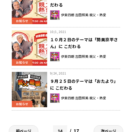
だわる
伊東四朗 吉田照美 親父・熱愛
お知らせ
10/1, 2021
１０月２日のテーマは「筒美京平さ
ん」に こだわる
伊東四朗 吉田照美 親父・熱愛
お知らせ
9/24, 2021
９月２５日のテーマは「おたより」
に こだわる
伊東四朗 吉田照美 親父・熱愛
お知らせ
17
前ページ
次ページ