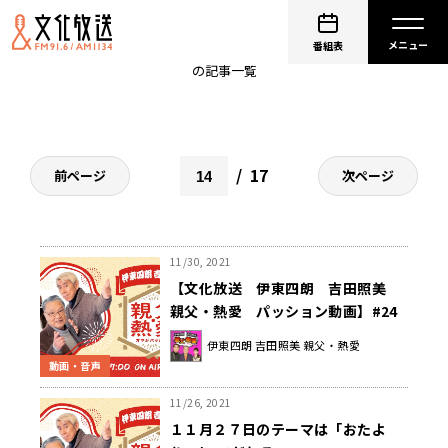
伊東四朗
番組表
の記事一覧
17
前ページ
次ページ
11/30, 2021
【文化放送 伊東四朗 吉田照美
親父・熱愛 パッション動画】#24
今回は 11月27日の放送直前
伊東四朗 吉田照美 親父・熱愛
に・・・の巻
動画・音声
11/26, 2021
１１月２７日のテーマは「おたよ