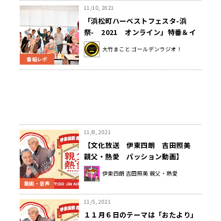
11/10, 2021
「浜松町ハーベストフェスタ-浜
祭- 2021 オンライン」特番＆イ
ベントのレポート大公開！
大竹まこと ゴールデンラジオ！
番組レポ
11/8, 2021
【文化放送 伊東四朗 吉田照美
親父・熱愛 パッション動画】
#21 浜祭の御礼
伊東四朗 吉田照美 親父・熱愛
動画・音声
11/5, 2021
１１月６日のテーマは「おたより」