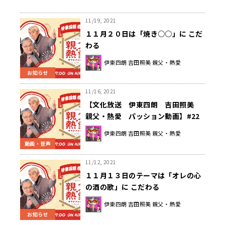
11/19, 2021
１１月２０日は「焼き○○」に こだ
わる
伊東四朗 吉田照美 親父・熱愛
お知らせ
11/16, 2021
【文化放送 伊東四朗 吉田照美
親父・熱愛 パッション動画】#22
今回は 伊東四朗さんが上野警察か
伊東四朗 吉田照美 親父・熱愛
ら？？？
動画・音声
11/12, 2021
１１月１３日のテーマは「オレの心
の酒の歌」に こだわる
伊東四朗 吉田照美 親父・熱愛
お知らせ