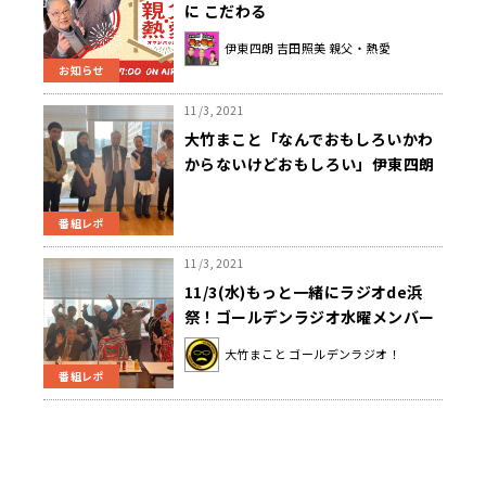
に こだわる
伊東四朗 吉田照美 親父・熱愛
お知らせ
11/3, 2021
大竹まこと「なんでおもしろいかわ
からないけどおもしろい」伊東四朗
の「ニン」の魅力を探る〜11月3日
「もっと一緒にラジオde 浜祭スペシ
番組レポ
ャル」
11/3, 2021
11/3(水)もっと一緒にラジオde浜
祭！ゴールデンラジオ水曜メンバー
に伊東四朗さん、吉田照美さんらを
大竹まこと ゴールデンラジオ！
迎えて、チーム対抗戦で火花を散ら
番組レポ
す！？