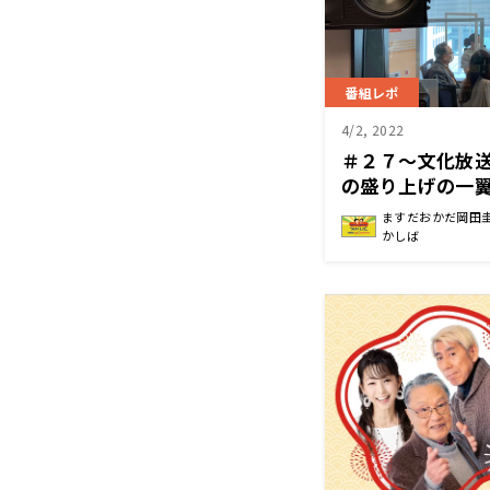
番組レポ
4/2, 2022
＃２７～文化放
の盛り上げの一
曜日
ますだおかだ岡田
かしば