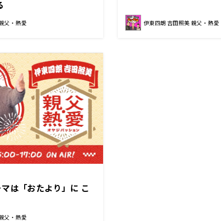
る
 親父・熱愛
伊東四朗 吉田照美 親父・熱愛
マは「おたより」に こ
 親父・熱愛