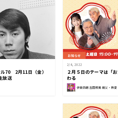
お知らせ
2/4, 2022
ル70 2月11日（金）
２月５日のテーマは「お
 生放送
わる
伊東四朗 吉田照美 親父・熱愛