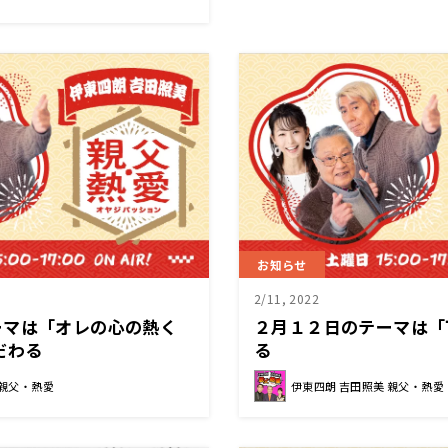
お知らせ
2/11, 2022
ーマは「オレの心の熱く
２月１２日のテーマは「
だわる
る
 親父・熱愛
伊東四朗 吉田照美 親父・熱愛