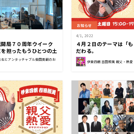
お知らせ
4/1, 2022
送開局７０周年ウイーク
４月２日のテーマは「も
翼を担ったもうひとつの土
だわる。
圭右とアンタッチャブル柴田英嗣のお
伊東四朗 吉田照美 親父・熱愛