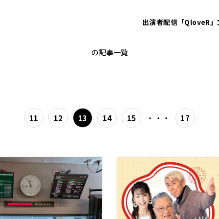
出演者
配信「QloveR」
伊東四朗
の記事一覧
・・・
11
12
13
14
15
17