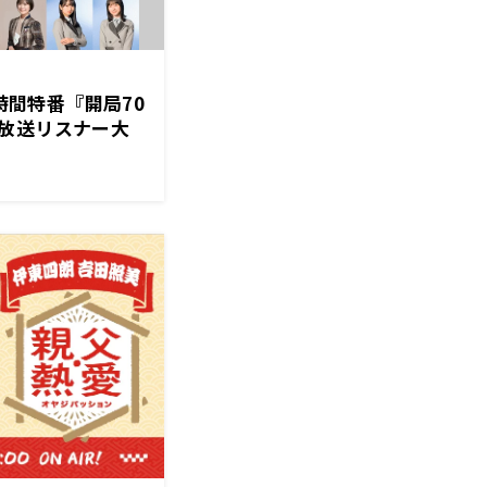
0時間特番『開局70
放送リスナー大
けはラジオ」』タ