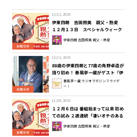
12/12, 2025
伊東四朗 吉田照美 親父・熱愛
１２月１３日 スペシャルウィーク
は 『凄いオチのある話にこだわる
伊東四朗 吉田照美 親父・熱愛
２週目』
お知らせ
12/12, 2025
88歳の伊東四朗と77歳の角野卓造が
語り初め！ 春風亭一蔵がゲスト『伊
東四朗と角野卓造がカラオケで「夏
春風亭一蔵 ラジオマガジンフライデ
ー！
色」を歌う日』2026年1月1日（木）
お知らせ
午前9時から放送
11/29, 2025
１２月６日は 番組始まって以来 初め
ての試み ２週連続「凄いオチのある
話」に こだわる。
伊東四朗 吉田照美 親父・熱愛
お知らせ