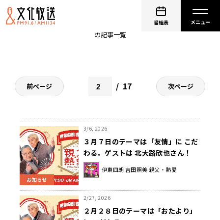
伊東四朗
番組表
の記事一覧
17
前ページ
次ページ
3/6, 2026
３月７日のテーマは「友情」に こだ
わる。ゲストは 北大路欣也さん！
伊東四朗 吉田照美 親父・熱愛
お知らせ
2/27, 2026
２月２８日のテーマは「おたより」