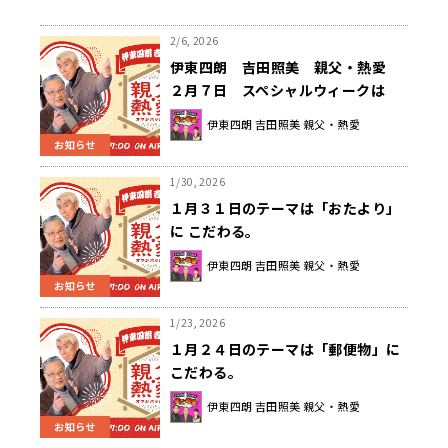
2/6, 2026
伊東四朗 吉田照美 親父・熱愛
２月７日 スペシャルウィークは
『とっておきの話にこだわる』
伊東四朗 吉田照美 親父・熱愛
お知らせ
1/30, 2026
１月３１日のテーマは「おたより」
に こだわる。
伊東四朗 吉田照美 親父・熱愛
お知らせ
1/23, 2026
１月２４日のテーマは「郵便物」に
こだわる。
伊東四朗 吉田照美 親父・熱愛
お知らせ