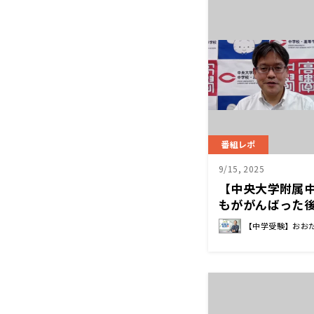
番組レポ
9/15, 2025
【中央大学附属
もががんばった後
らやってみたい
【中学受験】おお
見守る 安藤 浩