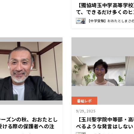
【獨協埼玉中学高等学校
て、できるだけ多くのヒ
自らの可能性に気づく機
【中学受験】おおたとしまさ
る 尾花 信行 校長先生
番組レポ
9/29, 2025
シーズンの秋、おおたとし
【玉川聖学院中等部・高
受ける際の保護者への注
べるような発言はしない
分よりも、その時々で気