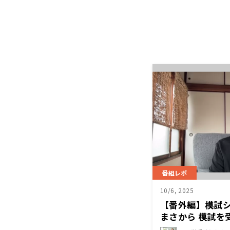
番組レポ
10/6, 2025
【番外編】模試
まさから 模試を
意点