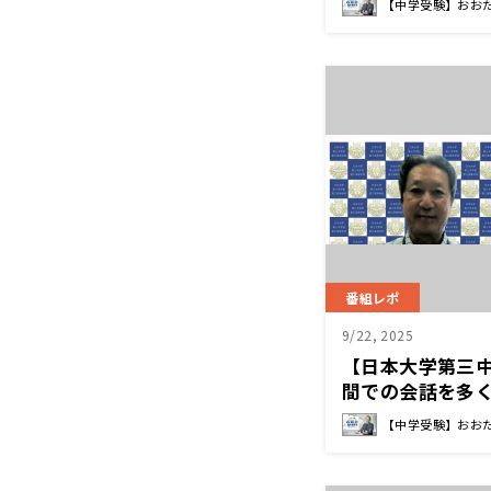
【中学受験】おお
番組レポ
9/22, 2025
【日本大学第三
間での会話を多
ことに興味を持
【中学受験】おお
ておく 樋山 克