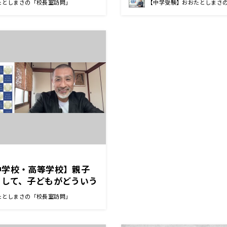
たとしまさの「校長室訪問」
【中学受験】おおたとしまさ
褒め続ける 安藤 理恵子
中学校・高等学校】親子
くして、子どもがどういう
って何をしているかを知っ
たとしまさの「校長室訪問」
也 校長先生