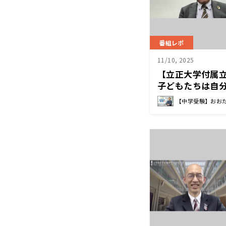
番組レポ
11/10, 2025
【立正大学付属
子どもたちは自
ものに自信を持
【中学受験】おお
チャレンジしてい
生