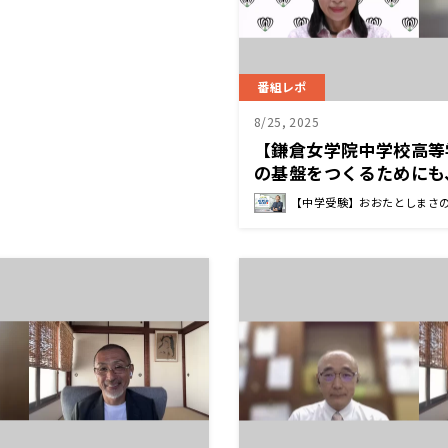
番組レポ
8/25, 2025
【鎌倉女学院中学校高等
の基盤をつくるためにも
を喜んでいると伝わるよ
【中学受験】おおたとしまさ
野 明子 校長先生