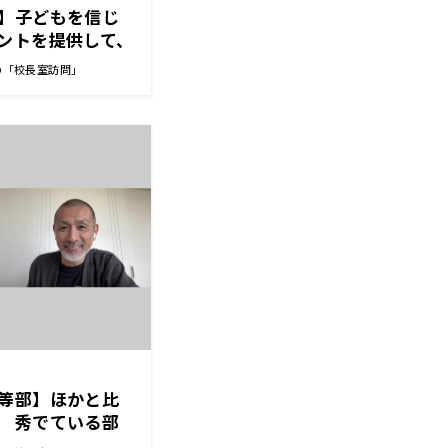
】子どもを信じ
ントを提供して、
会をつくってあげ
の「校長室訪問」
等部】ほかと比
 秀でている部
付いた良い部分を