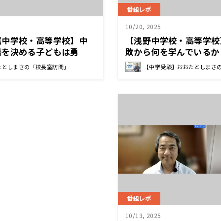
番組レポ
10/20, 2025
属中学校・高等学校】中
【浅野中学校・高等学校
悟を決める子どもは勇
敗から何を学んでいるか
勇者がほっと安らげる場
ではなく、一緒に考えて
たとしまさの「校長室訪問」
【中学受験】おおたとしまさ
中野 由章 校長先生
てあげる 古梶 裕之 校
番組レポ
10/13, 2025