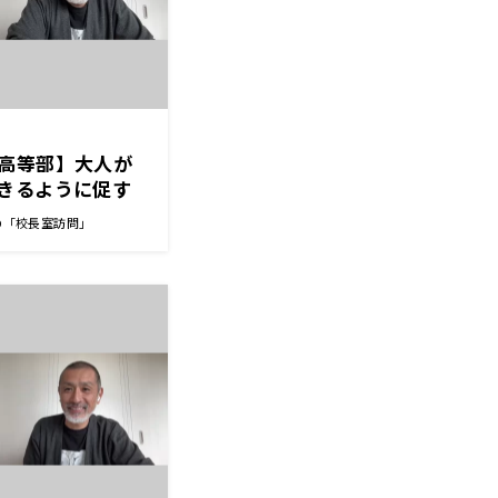
高等部】大人が
できるように促す
っかり褒める、認
の「校長室訪問」
生