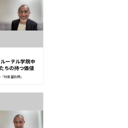
和ルーテル学院中
たちの持つ価値
ろ”をしっかりと
の「校長室訪問」
島 宏政 校長先