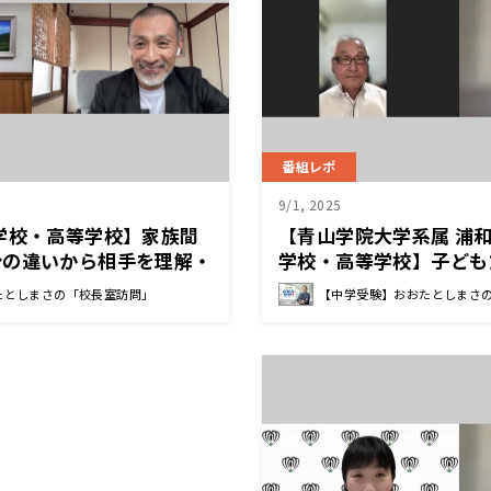
番組レポ
9/1, 2025
学校・高等学校】家族間
【青山学院大学系属 浦
分の違いから相手を理解・
学校・高等学校】子ども
まれる相手を尊重する心
あるもの、“褒めるとこ
たとしまさの「校長室訪問」
【中学受験】おおたとしまさ
 渡部 さなえ 校長先生
探して、的確に伝える 福
生