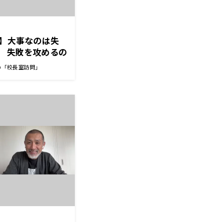
】大事なのは失
 失敗を攻めるの
応援して気づかせ
の「校長室訪問」
長先生