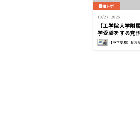
番組レポ
10/27, 2025
【工学院大学附
学受験をする覚
者 家庭はその
【中学受験】おお
所であるように 