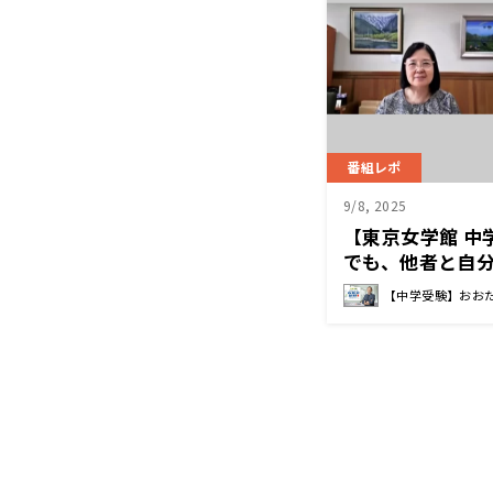
番組レポ
9/8, 2025
【東京女学館 中
でも、他者と自
認めることで生
【中学受験】おお
「品性」を大切に