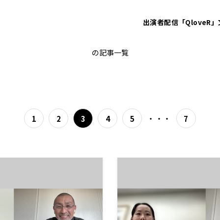
出演者
配信「QloveR」
受験
の記事一覧
・・・
1
2
3
4
5
7