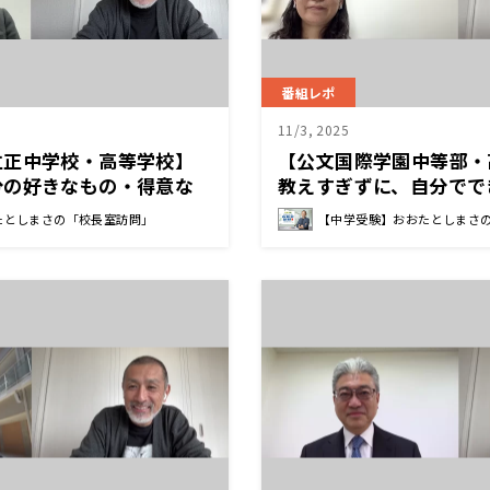
番組レポ
11/3, 2025
立正中学校・高等学校】
【公文国際学園中等部・
分の好きなもの・得意な
教えすぎずに、自分で
ててこそ、苦手なことに
小さな変化であってもし
たとしまさの「校長室訪問」
【中学受験】おおたとしまさ
ける 大場 一人 校長先
める 公文 晶子 校長先