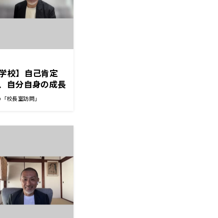
学校】自己肯定
、自分自身の成長
うな声掛けを 大
の「校長室訪問」