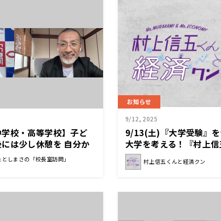
お知らせ
9/12, 2025
中学校・高等学校】子ど
9/13(土)『大学受験
には少し休憩を 自分か
大学を考える！『村上信
という気持ちを急かさずに
ン』
たとしまさの「校長室訪問」
村上信五くんと経済クン
一 校長先生