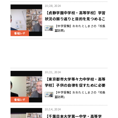
10/28, 2024
【貞静学園中学校・高等学校】学習
状況の振り返りと目的を見つめるこ
とで「学びの自立」を目指す 朴木
【中学受験】おおたとしまさの「校長
室訪問」
一史 校長先生
番組レポ
10/21, 2024
【東京都市大学等々力中学校・高等
学校】子供の自律を促すために必要
な「T.Q (Time Quest) 」と「成長
【中学受験】おおたとしまさの「校長
室訪問」
を待つ勇気」 草間 雅行 校長先生
番組レポ
10/14, 2024
【千葉日本大学第一中学・高等学