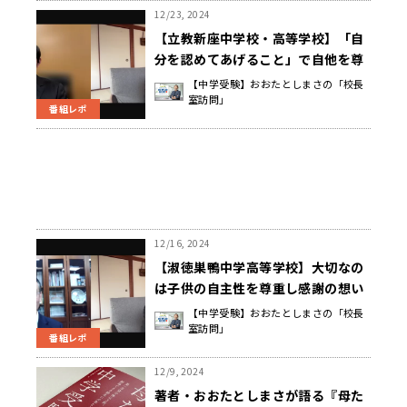
12/23, 2024
【立教新座中学校・高等学校】「自
分を認めてあげること」で自他を尊
重できるようになる 佐藤 忠博 校長
【中学受験】おおたとしまさの「校長
室訪問」
先生
番組レポ
12/16, 2024
【淑徳巣鴨中学高等学校】大切なの
は子供の自主性を尊重し感謝の想い
と共に生活すること 矢島 勝広 校長
【中学受験】おおたとしまさの「校長
室訪問」
先生
番組レポ
12/9, 2024
著者・おおたとしまさが語る『母た