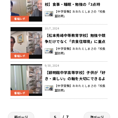
校】食事・睡眠・勉強の「3点時
間」を固定する 羽鳥 和弘 校長先生
【中学受験】おおたとしまさの「校長
室訪問」
番組レポ
10/7, 2024
【松本秀峰中等教育学校】勉強や競
争だけでなく「衣食住環境」に重点
を置いた学校選びと子育て 宗像 諭
【中学受験】おおたとしまさの「校長
室訪問」
校長先生
番組レポ
9/30, 2024
【穎明館中学高等学校】子供が「好
き・楽しい」の軸を大切にできるよ
うになるために親ができること 橋
【中学受験】おおたとしまさの「校長
室訪問」
本 好広 校長先生
番組レポ
7
前ページ
次ページ