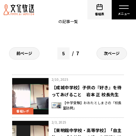
受験
番組表
の記事一覧
7
前ページ
次ページ
2/10, 2025
【成城中学校】子供の『好き』を待
ってあげること 岩本 正 校長先生
【中学受験】おおたとしまさの「校長
室訪問」
番組レポ
2/3, 2025
【東明館中学校・高等学校】「自主