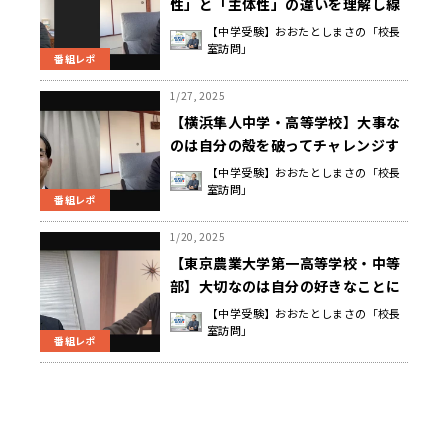
性」と「主体性」の違いを理解し線
引きすることで育つ力 神野 元基 校
【中学受験】おおたとしまさの「校長
室訪問」
長先生
番組レポ
1/27, 2025
【横浜隼人中学・高等学校】大事な
のは自分の殻を破ってチャレンジす
ること 朝木 秀樹 校長先生
【中学受験】おおたとしまさの「校長
室訪問」
番組レポ
1/20, 2025
【東京農業大学第一高等学校・中等
部】大切なのは自分の好きなことに
打ち込ませること 幸田 諭昭 校長先
【中学受験】おおたとしまさの「校長
室訪問」
生
番組レポ