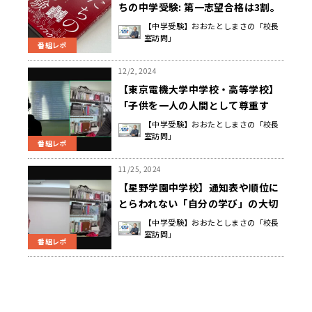
ちの中学受験: 第一志望合格は3割。
納得できる結末に必要なこと』
【中学受験】おおたとしまさの「校長
室訪問」
番組レポ
12/2, 2024
【東京電機大学中学校・高等学校】
「子供を一人の人間として尊重す
る」ためにできること 平川 吉治 校
【中学受験】おおたとしまさの「校長
室訪問」
長先生
番組レポ
11/25, 2024
【星野学園中学校】通知表や順位に
とらわれない「自分の学び」の大切
さ 星野 誠 校長先生
【中学受験】おおたとしまさの「校長
室訪問」
番組レポ