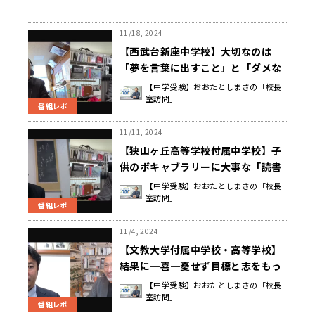
11/18, 2024
【西武台新座中学校】大切なのは
「夢を言葉に出すこと」と「ダメな
ものはダメ」という家庭での生活習
【中学受験】おおたとしまさの「校長
室訪問」
慣 深澤 一博 校長先生
番組レポ
11/11, 2024
【狭山ヶ丘高等学校付属中学校】子
供のボキャブラリーに大事な「読書
量」と「親の話の豊かさ」小川 義男
【中学受験】おおたとしまさの「校長
室訪問」
校長先生
番組レポ
11/4, 2024
【文教大学付属中学校・高等学校】
結果に一喜一憂せず目標と志をもっ
て受験に臨む 神戸 航 校長先生
【中学受験】おおたとしまさの「校長
室訪問」
番組レポ