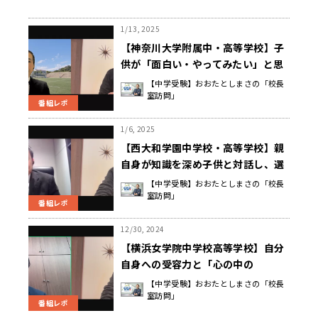
1/13, 2025
【神奈川大学附属中・高等学校】子
供が「面白い・やってみたい」と思
える出来事に出会うために家庭でで
【中学受験】おおたとしまさの「校長
室訪問」
きること 小林 道夫 校長先生
番組レポ
1/6, 2025
【西大和学園中学校・高等学校】親
自身が知識を深め子供と対話し、選
択肢を与えてあげる 岡田 清弘 学園
【中学受験】おおたとしまさの「校長
室訪問」
長
番組レポ
12/30, 2024
【横浜女学院中学校高等学校】自分
自身への受容力と「心の中の
GPS」 平間 宏一 校長先生
【中学受験】おおたとしまさの「校長
室訪問」
番組レポ