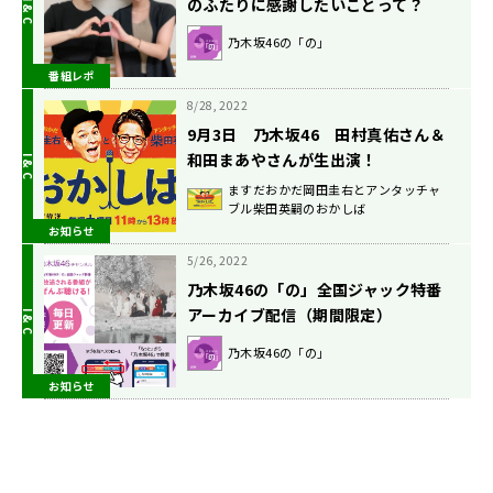
のふたりに感謝したいことって？
乃木坂46の「の」
番組レポ
8/28, 2022
9月3日 乃木坂46 田村真佑さん＆
和田まあやさんが生出演！
ますだおかだ岡田圭右とアンタッチャ
ブル柴田英嗣のおかしば
お知らせ
5/26, 2022
乃木坂46の「の」全国ジャック特番
アーカイブ配信（期間限定）
乃木坂46の「の」
お知らせ