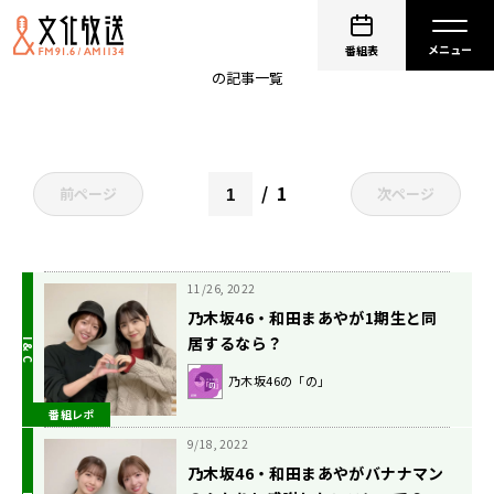
和田まあや
番組表
の記事一覧
1
前ページ
次ページ
11/26, 2022
乃木坂46・和田まあやが1期生と同
居するなら？
乃木坂46の「の」
番組レポ
9/18, 2022
乃木坂46・和田まあやがバナナマン