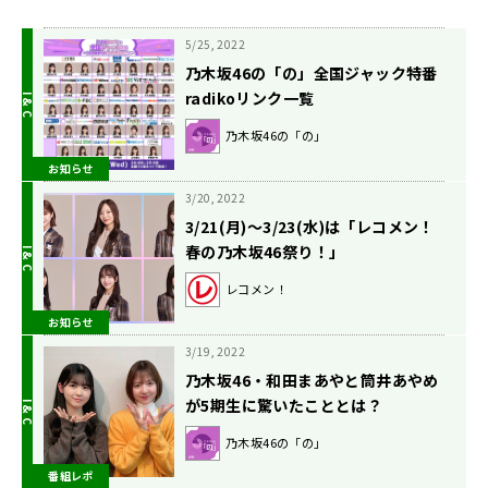
5/25, 2022
乃木坂46の「の」全国ジャック特番
radikoリンク一覧
乃木坂46の「の」
お知らせ
3/20, 2022
3/21(月)～3/23(水)は「レコメン！
春の乃木坂46祭り！」
レコメン！
お知らせ
3/19, 2022
乃木坂46・和田まあやと筒井あやめ
が5期生に驚いたこととは？
乃木坂46の「の」
番組レポ