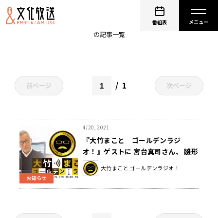
天野浩成
番組表
の記事一覧
1
前ページ
次ページ
4/20, 2021
『大竹まこと ゴールデンラジ
オ！』ゲストに 宮台真司さん、 雛形
あきこさんと天野浩成さん夫妻、 青
大竹まこと ゴールデンラジオ！
木理さんが生出演
お知らせ