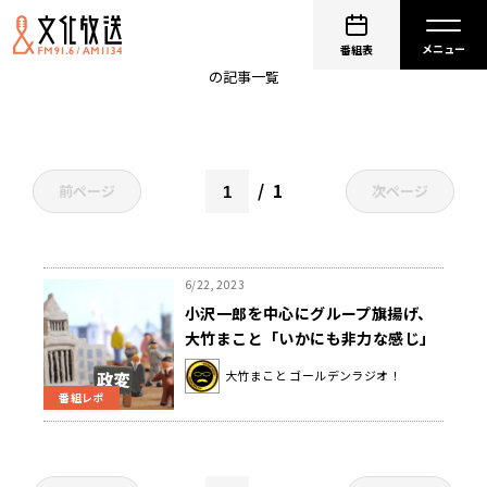
小沢一郎
番組表
の記事一覧
1
前ページ
次ページ
6/22, 2023
小沢一郎を中心にグループ旗揚げ、
大竹まこと「いかにも非力な感じ」
「でも対抗勢力を作らないと政権交
大竹まこと ゴールデンラジオ！
代も……」
番組レポ