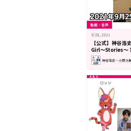
動画・音声
9/28, 2021
【公式】神谷浩史
Girl〜Stories
日放送分)
神谷浩史・小野大輔のDe