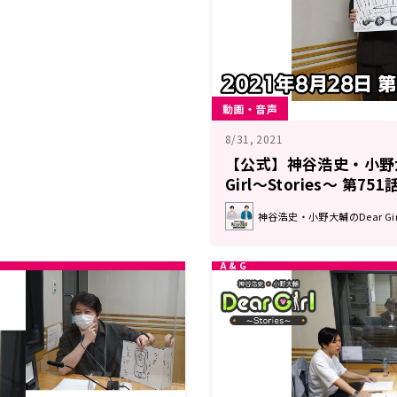
動画・音声
8/31, 2021
【公式】神谷浩史・小野大
Girl〜Stories〜 第751
日放送分)
神谷浩史・小野大輔のDear Girl