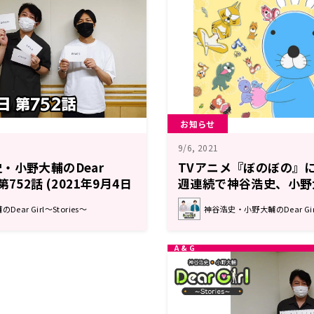
お知らせ
9/6, 2021
・小野大輔のDear
TVアニメ『ぼのぼの』に9
〜 第752話 (2021年9月4日
週連続で神谷浩史、小野
演！！ 「神谷浩史・小野
ar Girl～Stories～
神谷浩史・小野大輔のDear Girl
Girl～Stories～」