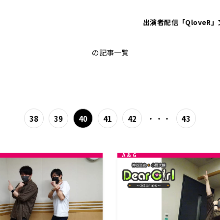
出演者
配信「QloveR」
小野大輔
の記事一覧
・・・
38
39
40
41
42
43