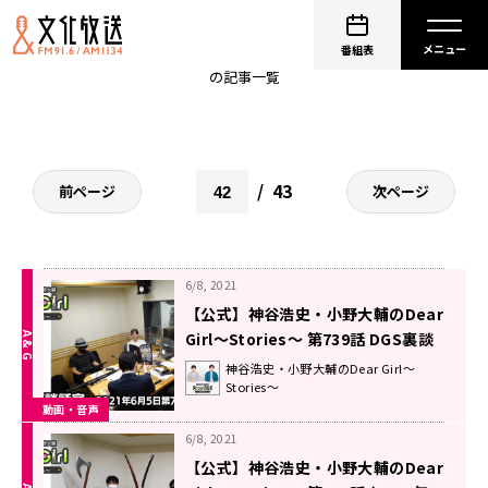
小野大輔
番組表
の記事一覧
43
前ページ
次ページ
6/8, 2021
【公式】神谷浩史・小野大輔のDear
Girl〜Stories〜 第739話 DGS裏談
話室 (2021年6月5日放送分)
神谷浩史・小野大輔のDear Girl～
Stories～
動画・音声
6/8, 2021
【公式】神谷浩史・小野大輔のDear