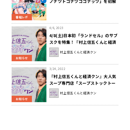
ノナツトコナツココナッツ」を初解
禁！
番組レポ
4/6, 2023
4/8(土)日本初「ランドセル」のサブ
スクを特集！『村上信五くんと経済
クン』
村上信五くんと経済クン
お知らせ
3/24, 2022
『村上信五くんと経済クン』大人気
スープ専門店「スープストックトー
キョー」創業のきっかけとは？
村上信五くんと経済クン
お知らせ