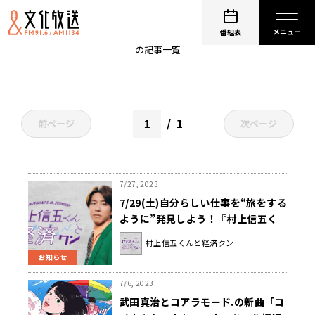
新曲
番組表
の記事一覧
1
前ページ
次ページ
7/27, 2023
7/29(土)自分らしい仕事を“旅をする
ように”発見しよう！『村上信五く
んと経済クン』
村上信五くんと経済クン
お知らせ
7/6, 2023
武田真治とコアラモード.の新曲「コ