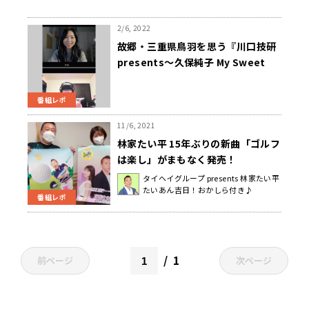
2/6, 2022
故郷・三重県鳥羽を思う『川口技研
presents～久保純子 My Sweet
Home』
番組レポ
11/6, 2021
林家たい平 15年ぶりの新曲「ゴルフ
は楽し」がまもなく発売！
タイヘイグループ presents 林家たい平
たいあん吉日！おかしら付き♪
番組レポ
1
前ページ
次ページ