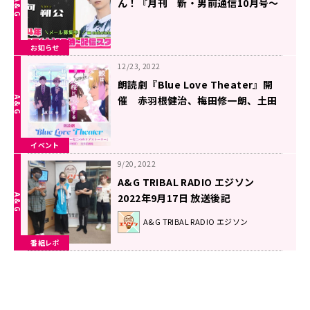
ん！『月刊 新・男前通信10月号～
月刊 日向朔公』
お知らせ
12/23, 2022
朗読劇『Blue Love Theater』開
催 赤羽根健治、梅田修一朗、土田
玲央、キム・ヨンソク（元CROSS
GENE）平井雄基ら豪華キャストが
イベント
出演
9/20, 2022
A&G TRIBAL RADIO エジソン
2022年9月17日 放送後記
A&G TRIBAL RADIO エジソン
番組レポ