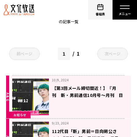
日向朔公
番組表
の記事一覧
1
前ページ
次ページ
10/9, 2024
【第3回メール締切間近！】『月
刊 新・男前通信10月号～月刊 日
向朔公』
お知らせ
9/23, 2024
112代目「新」男前＝日向朔公さ