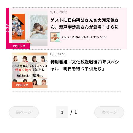
9/15, 2022
ゲストに日向朔公さん＆大河元気さ
ん、瀬戸麻沙美さんが登場！さらに
髙橋ミナミさんの声優活動10周年記
A&G TRIBAL RADIO エジソン
念ミニアルバム「Tenk you !」収録
お知らせ
曲１コーラス初解禁！エジソン9月
17日
8/9, 2022
特別番組『文化放送戦後77年スペシ
ャル 明日を待つ子供たち』
8/11（木・祝）放送
お知らせ
1
前ページ
次ページ