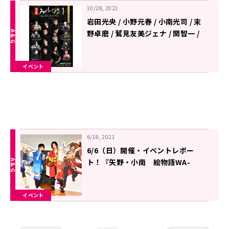
10/28, 2021
岩田光央 / 小野元春 / 小南光司 / 末
野卓磨 / 鷲見友美ジェナ / 関智一 /
VALSHE / 矢野奨吾 / 一龍斎貞橘 / 三
木眞一郎が出演！完全新作朗読劇イ
イベント
ベント「朗読劇 絵物語WA-GEI〜
心に花火を打ち上げろ〜」 2022年1
月10日(月・祝)新橋・ニッショーホ
ールにて開催
6/18, 2021
6/6（日）開催・イベントレポー
ト！『矢野・小南 絵物語WA-
GEI』初の公開録音
イベント