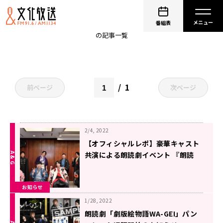
末野卓磨
番組表
の記事一覧
1
前ページ
次ページ
2/4, 2022
【オフィシャルレポ】豪華キャスト
共演による朗読劇イベント 『朗読
劇 劇版絵物語WA-GEI～心に花火
を打ち上げろ～』
お知らせ
1/28, 2022
朗読劇「劇版絵物語WA-GEI」パン