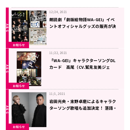
12/24, 2021
朗読劇「劇版絵物語WA-GEI」イベ
ントオフィシャルグッズの販売が決
定！
お知らせ
11/22, 2021
「WA-GEI」キャラクターソングDL
カード 高尾（CV.鷲見友美ジェ
ナ）、明烏（CV.VALSHE）、堀部安
兵衛(CV.岩田光央)、山田真龍軒
お知らせ
（CV.末野卓磨）アニメイトでの販
売が決定
11/1, 2021
岩田光央・末野卓磨によるキャラク
ターソング歌唱も追加決定！ 落語・
講談の擬人化IPプロジェクト「WA-
GEI」楽曲ダウンロードカードは
お知らせ
2021年12月15日(水)発売