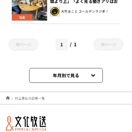
間より上」「よく見る働きアリはお
ばあちゃん」
大竹まこと ゴールデンラジオ！
社会
1
前ページ
次ページ
年月別で見る
2026年07月
村上貴弘の記事一覧