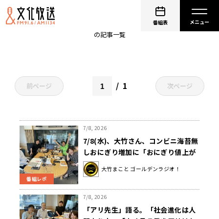
村上貴弘
番組表
の記事一覧
1
前ページ
次ページ
7/8, 2026
7/8(水)、大竹さん、コンビニ海苔無
しおにぎり増加に「おにぎり値上が
り実感」＆ホテルのモーニングビュ
大竹まこと ゴールデンラジオ！
ッフェ…どう食べる？
番組レポ
7/8, 2026
「アリ先生」語る。「社会進化は人