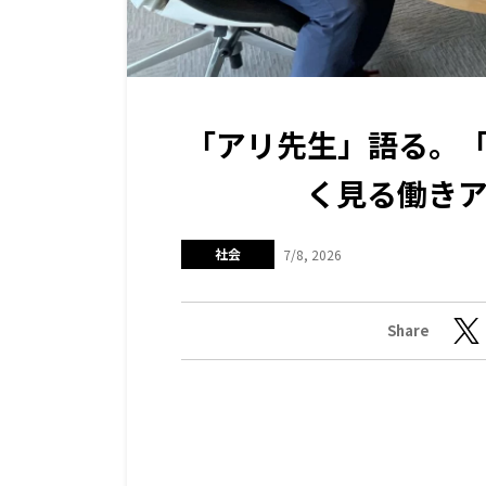
「アリ先生」語る。
く見る働き
社会
7/8, 2026
Share