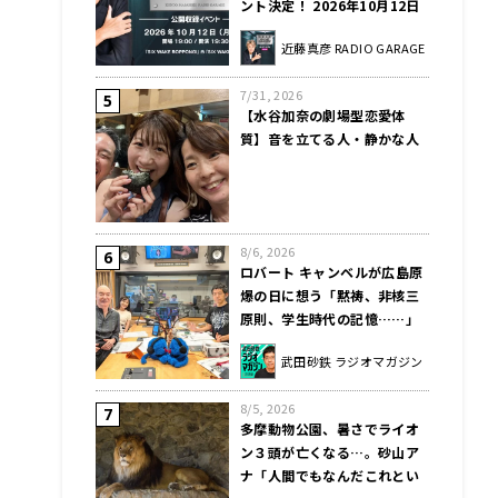
ント決定！ 2026年10月12日
（月・祝）SIX WAKE
近藤真彦 RADIO GARAGE
ROPPONGIにて開催
7/31, 2026
【水谷加奈の劇場型恋愛体
質】音を立てる人・静かな人
8/6, 2026
ロバート キャンベルが広島原
爆の日に想う「黙祷、非核三
原則、学生時代の記憶……」
武田砂鉄 ラジオマガジン
8/5, 2026
多摩動物公園、暑さでライオ
ン３頭が亡くなる…。砂山ア
ナ「人間でもなんだこれとい