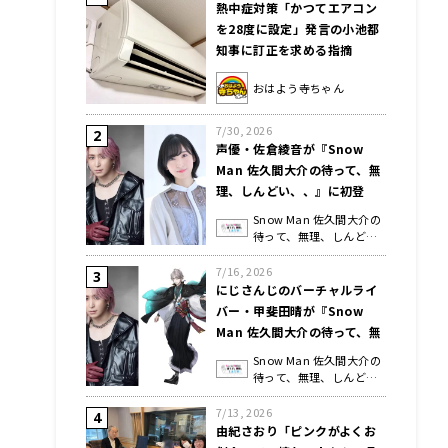
熱中症対策「かつてエアコン
を28度に設定」発言の小池都
知事に訂正を求める指摘
おはよう寺ちゃん
7/30, 2026
声優・佐倉綾音が『Snow
Man 佐久間大介の待って、無
理、しんどい、、』に初登
場！ 「記念すべき222回目の
Snow Man 佐久間大介の
にゃんにゃんにゃん回で、お
待って、無理、しんど
互いねこが好きなのに…」
い、、
7/16, 2026
にじさんじのバーチャルライ
バー・甲斐田晴が『Snow
Man 佐久間大介の待って、無
理、しんどい、、』に2度目の
Snow Man 佐久間大介の
登場！ Snow Manのライブか
待って、無理、しんど
ら影響を受けたというエピソ
い、、
7/13, 2026
ードをトーク
由紀さおり「ピンクがよくお