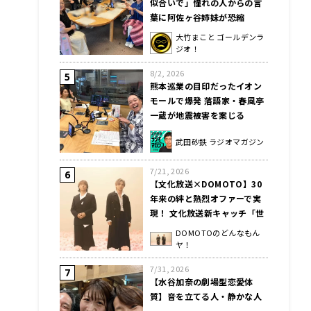
似合いで」憧れの人からの言
葉に阿佐ヶ谷姉妹が恐縮
大竹まこと ゴールデンラ
ジオ！
8/2, 2026
熊本巡業の目印だったイオン
モールで爆発 落語家・春風亭
一蔵が地震被害を案じる
武田砂鉄 ラジオマガジン
7/21, 2026
【文化放送×DOMOTO】30
年来の絆と熱烈オファーで実
現！ 文化放送新キャッチ「世
界を愛おしいって言ってみた
DOMOTOのどんなもん
い。」キャンペーンソングを
ヤ！
DOMOTOが制作決定！
7/31, 2026
【水谷加奈の劇場型恋愛体
質】音を立てる人・静かな人