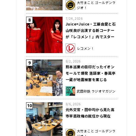
う暑さ。動物はその情報もな
大竹まこと ゴールデンラ
い」
ジオ！
7/24, 2026
Juice=Juice・工藤由愛と石
山咲良が出演する新コーナー
が『レコメン！』内でスター
ト！
レコメン！
8/2, 2026
熊本巡業の目印だったイオン
モールで爆発 落語家・春風亭
一蔵が地震被害を案じる
武田砂鉄 ラジオマガジン
8/6, 2026
元外交官・田中均から見た高
市早苗政権の就任から現在
大竹まこと ゴールデンラ