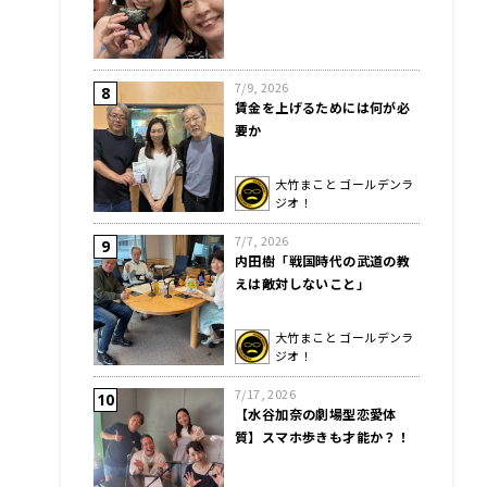
7/9, 2026
賃金を上げるためには何が必
要か
大竹まこと ゴールデンラ
ジオ！
7/7, 2026
内田樹「戦国時代の武道の教
えは敵対しないこと」
大竹まこと ゴールデンラ
ジオ！
7/17, 2026
【水谷加奈の劇場型恋愛体
質】スマホ歩きも才能か？！