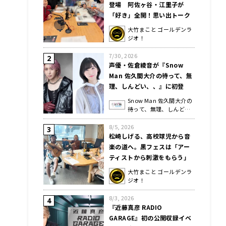
登場 阿佐ヶ谷・江里子が
「好き」全開！思い出トーク
暴走
大竹まこと ゴールデンラ
ジオ！
7/30, 2026
声優・佐倉綾音が『Snow
Man 佐久間大介の待って、無
理、しんどい、、』に初登
場！ 「記念すべき222回目の
Snow Man 佐久間大介の
にゃんにゃんにゃん回で、お
待って、無理、しんど
互いねこが好きなのに…」
い、、
8/5, 2026
松崎しげる、高校球児から音
楽の道へ。黒フェスは「アー
ティストから刺激をもらう」
大竹まこと ゴールデンラ
ジオ！
8/3, 2026
『近藤真彦 RADIO
GARAGE』初の公開収録イベ