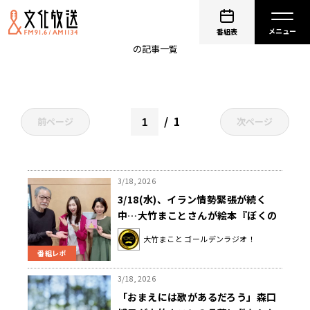
森口博子
番組表
の記事一覧
1
前ページ
次ページ
3/18, 2026
3/18(水)、イラン情勢緊張が続く
中…大竹まことさんが絵本『ぼくの
こえがきこえますか』を紹介
大竹まこと ゴールデンラジオ！
番組レポ
3/18, 2026
「おまえには歌があるだろう」森口