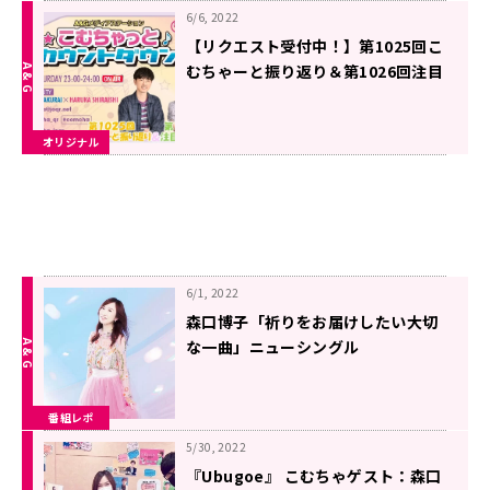
6/6, 2022
【リクエスト受付中！】第1025回こ
むちゃーと振り返り＆第1026回注目
楽曲紹介
オリジナル
6/1, 2022
森口博子「祈りをお届けしたい大切
な一曲」ニューシングル
『Ubugoe』への想いを語る！
番組レポ
5/30, 2022
『Ubugoe』 こむちゃゲスト：森口