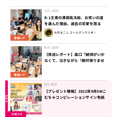
7/17, 2025
R-1王者の濱田祐太郎、お笑いの道
を選んだ理由、過去の恋愛を語る
大竹まこと ゴールデンラジオ！
番組レポ
8/27, 2024
【放送レポート】森口「納得がいか
なくて、泣きながら『絶対帰りませ
ん！』と」 デビュー当時の“リスト
ラ宣告”や、H₂Oの名曲「想い出が
番組レポ
いっぱい」に関する秘話を語る
9/3, 2022
【プレゼント情報】2022年9月SWこ
むちゃコンピレーションサイン色紙
プレゼント企画
お知らせ