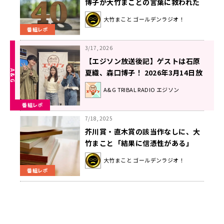
博子が大竹まことの言葉に救われた
過去
大竹まこと ゴールデンラジオ！
番組レポ
3/17, 2026
【エジソン放送後記】ゲストは石原
夏織、森口博子！ 2026年3月14日放
送回
A&G TRIBAL RADIO エジソン
番組レポ
7/18, 2025
芥川賞・直木賞の該当作なしに、大
竹まこと「結果に信憑性がある」
大竹まこと ゴールデンラジオ！
番組レポ