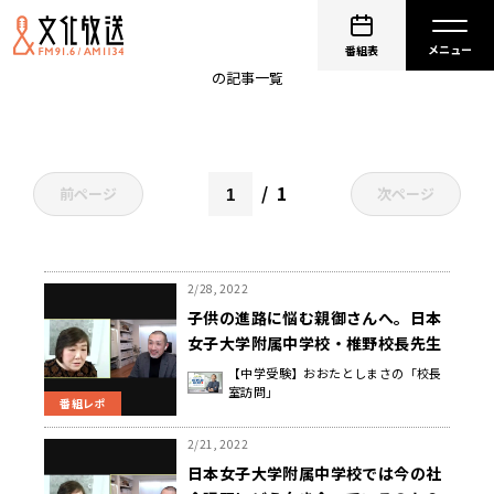
椎野秀子
番組表
の記事一覧
1
前ページ
次ページ
2/28, 2022
子供の進路に悩む親御さんへ。日本
女子大学附属中学校・椎野校長先生
の言葉。
【中学受験】おおたとしまさの「校長
室訪問」
番組レポ
2/21, 2022
日本女子大学附属中学校では今の社