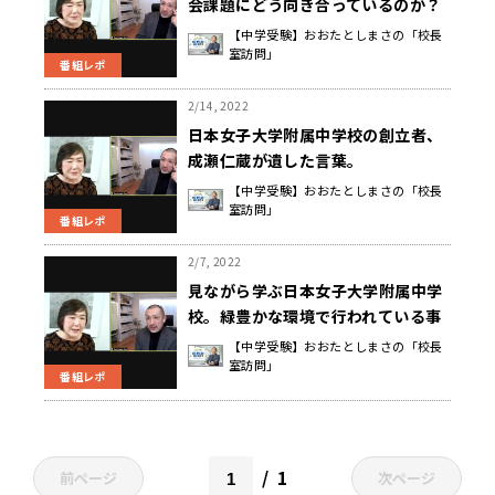
会課題にどう向き合っているのか？
【中学受験】おおたとしまさの「校長
室訪問」
番組レポ
2/14, 2022
日本女子大学附属中学校の創立者、
成瀬仁蔵が遺した言葉。
【中学受験】おおたとしまさの「校長
室訪問」
番組レポ
2/7, 2022
見ながら学ぶ日本女子大学附属中学
校。緑豊かな環境で行われている事
とは？
【中学受験】おおたとしまさの「校長
室訪問」
番組レポ
1
前ページ
次ページ