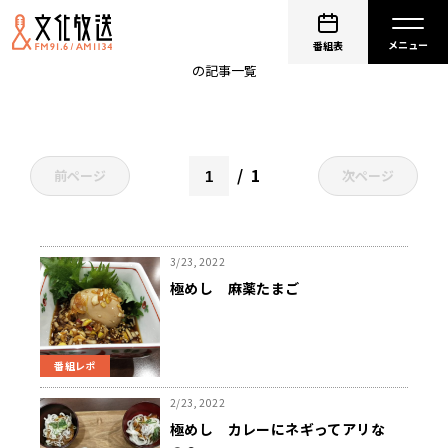
極めジャパン
番組表
の記事一覧
1
前ページ
次ページ
3/23, 2022
極めし 麻薬たまご
番組レポ
2/23, 2022
極めし カレーにネギってアリな