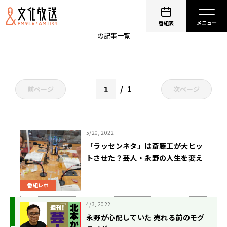
永野
番組表
の記事一覧
1
前ページ
次ページ
5/20, 2022
「ラッセンネタ」は斎藤工が大ヒッ
トさせた？芸人・永野の人生を変え
たブレイクの真相を明かす
番組レポ
4/3, 2022
永野が心配していた 売れる前のモグ