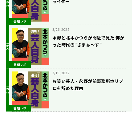
ライダー
番組レポ
3/26, 2022
永野と北本かつらが間近で見た 怖か
った時代の“さまぁ～ず”
番組レポ
3/19, 2022
お笑い芸人・永野が前事務所ホリプ
ロを辞めた理由
番組レポ