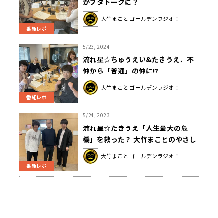
がブタトークに？
大竹まこと ゴールデンラジオ！
番組レポ
5/23, 2024
流れ星☆ちゅうえい&たきうえ、不
仲から「普通」の仲に!?
大竹まこと ゴールデンラジオ！
番組レポ
5/24, 2023
流れ星☆たきうえ「人生最大の危
機」を救った？ 大竹まことのやさし
さとは!?
大竹まこと ゴールデンラジオ！
番組レポ