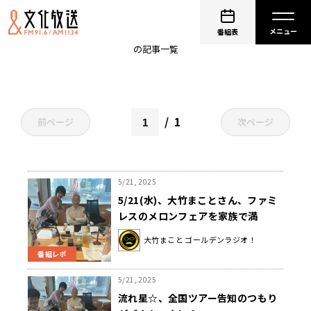
流れ星☆
番組表
の記事一覧
1
前ページ
次ページ
5/21, 2025
5/21(水)、大竹まことさん、ファミ
レスのメロンフェアを家族で満
喫！？近いうちに配膳ロボは片付け
大竹まこと ゴールデンラジオ！
もできるようになる！？
番組レポ
5/21, 2025
流れ星☆、全国ツアー告知のつもり