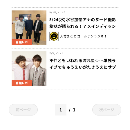
5/24, 2023
5/24(水)水谷加奈アナのヌード撮影
秘話が語られる！？メインディッシ
ュには少年ラジオ時代からのレギュ
大竹まこと ゴールデンラジオ！
ラー流れ星☆が登場！！
番組レポ
6/9, 2022
不仲ともいわれる流れ星☆…単独ラ
イブでちゅうえいがたきうえにサプ
ライズ！ その結末は？
番組レポ
1
前ページ
次ページ