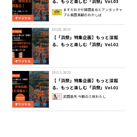
る、もっと楽しむ「浜祭」Vol.03
菊池桃子、岡田圭右を深掘る！「永
ますだおかだ岡田圭右とアンタッチャ
ブル柴田英嗣のおかしば
遠のアイドル」の癒しトーク。そし
オリジナル
て 「オリックス芸人」の日本シリー
ズ評は？
10/20, 2023
【「浜祭」特集企画】もっと深掘
る、もっと楽しむ「浜祭」Vol.02
「子どもたちに笑顔を届ける」プロ
ジェクトを深掘る おうちに眠って
オリジナル
いる缶詰・古本、浜祭会場にお持ち
ください！
10/13, 2023
【「浜祭」特集企画】もっと深掘
る、もっと楽しむ「浜祭」Vol.01
武田鉄矢、伊東四朗、吉田照美を深
武田鉄矢 今朝の三枚おろし
掘る！三者三様の味わい深いトーク
オリジナル
に期待。そして浜祭名物「対決企
画」の行方は!?