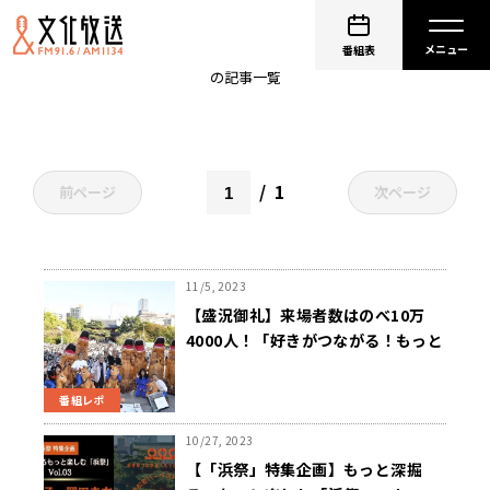
浜松町ハーベストフェスタ-浜祭-
番組表
の記事一覧
1
前ページ
次ページ
11/5, 2023
【盛況御礼】来場者数はのべ10万
4000人！「好きがつながる！もっと
ひろがる！ 浜松町ハーベストフェス
タ-浜祭-2023」沢山のご来場ありが
番組レポ
とうございました！
10/27, 2023
【「浜祭」特集企画】もっと深掘