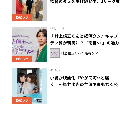
監督の考えを受け継いで、Jリーグ昇
格を目指す！」
番組レポ
4/7, 2022
『村上信五くんと経済クン』キャプ
テン翼が現実に？「南葛SC」の魅力
と経済！
村上信五くんと経済クン
お知らせ
3/26, 2022
小説が映画化『やがて海へと届
く』〜岸井ゆきの主演でまもなく公
開‼
番組レポ