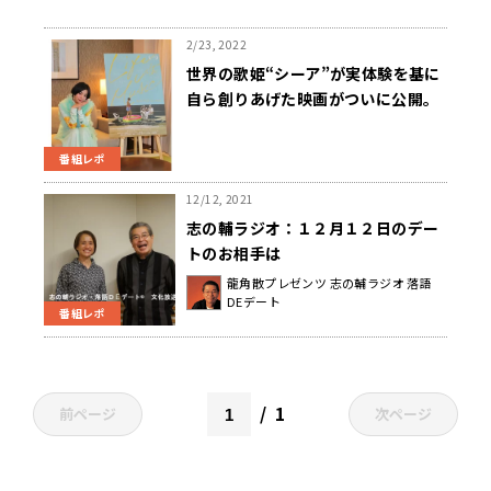
2/23, 2022
世界の歌姫“シーア”が実体験を基に
自ら創りあげた映画がついに公開。
池田エライザが魅力を熱く語る!
番組レポ
12/12, 2021
志の輔ラジオ：１２月１２日のデー
トのお相手は
龍角散プレゼンツ 志の輔ラジオ 落語
DEデート
番組レポ
1
前ページ
次ページ