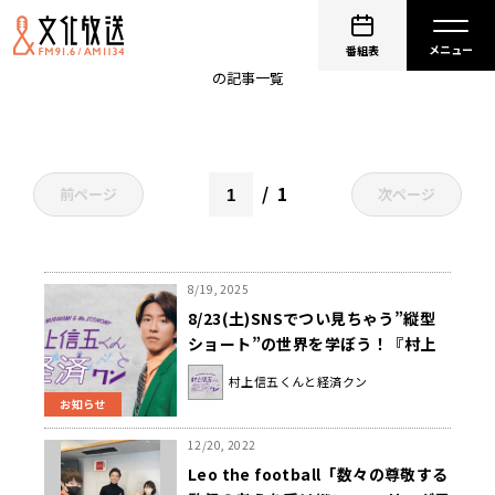
監督
番組表
の記事一覧
1
前ページ
次ページ
8/19, 2025
8/23(土)SNSでつい見ちゃう”縦型
ショート”の世界を学ぼう！『村上
信五くんと経済クン』
村上信五くんと経済クン
お知らせ
12/20, 2022
Leo the football「数々の尊敬する