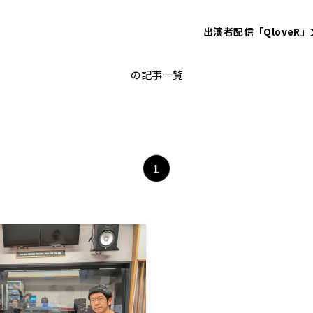
出演者
配信「QloveR」
福井県
の記事一覧
1