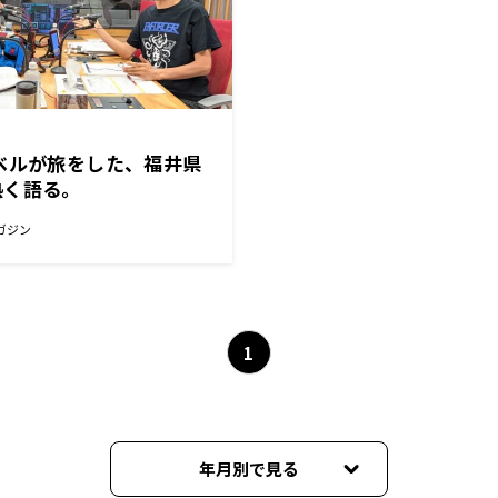
ベルが旅をした、福井県
熱く語る。
ガジン
1
年月別で見る