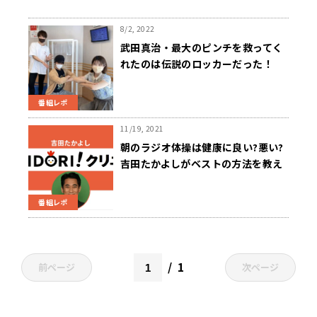
8/2, 2022
武田真治・最大のピンチを救ってく
れたのは伝説のロッカーだった！
番組レポ
11/19, 2021
朝のラジオ体操は健康に良い?悪い?
吉田たかよしがベストの方法を教え
ます!～ニュースワイドSAKIDORI
番組レポ
1
前ページ
次ページ