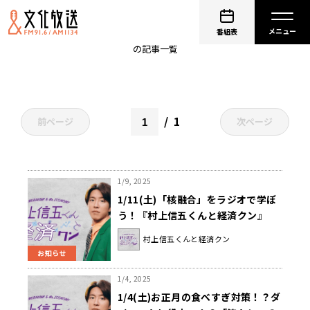
筋肉
番組表
の記事一覧
1
前ページ
次ページ
1/9, 2025
1/11(土)「核融合」をラジオで学ぼ
う！『村上信五くんと経済クン』
村上信五くんと経済クン
お知らせ
1/4, 2025
1/4(土)お正月の食べすぎ対策！？ダ