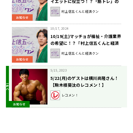
イエットに役立つ！？「筋トレ」の
新常識を学ぼう！『村上信五くんと
村上信五くんと経済クン
経済クン』
お知らせ
10/17, 2024
10/19(土)マッチョが福祉・介護業界
の希望に！？『村上信五くんと経済
クン』
村上信五くんと経済クン
お知らせ
5/15, 2023
5/22(月)のゲストは横川尚隆さん！
【駒木根葵汰のレコメン！】
レコメン！
お知らせ