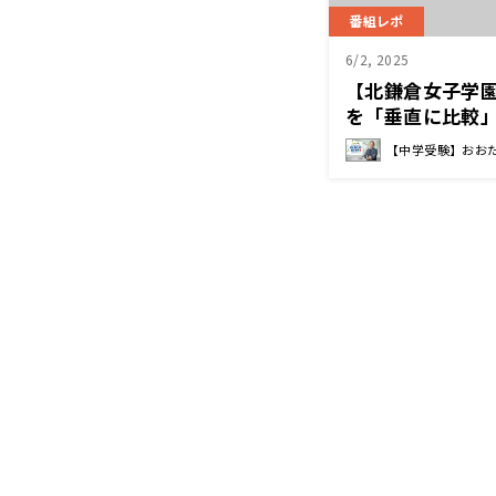
番組レポ
6/2, 2025
【北鎌倉女子学
を「垂直に比較
る」 佐野 朗子
【中学受験】おお