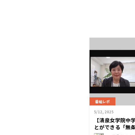
番組レポ
5/12, 2025
【清泉女学院中
とができる「無
大切さ 小川 幸子