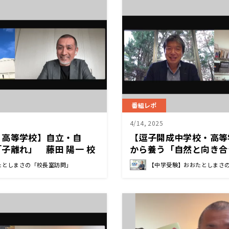
番組レポ
4/14, 2025
・高等学校】自立・自
【逗子開成中学校・高等
子離れ」 藤田 陽一 校
から養う「自然と向き合
さ 小和田 亜土 校長先
たとしまさの「校長室訪問」
【中学受験】おおたとしまさ