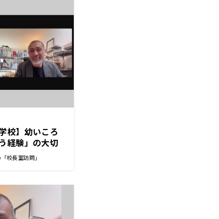
学校】幼いころ
う経験」の大切
生
の「校長室訪問」