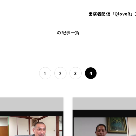
出演者
配信「QloveR」
進学
の記事一覧
1
2
3
4