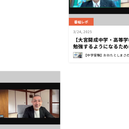
番組レポ
3/24, 2025
【大宮開成中学・高等学
勉強するようになるため
こと 松﨑 慶喜 校長先
【中学受験】おおたとしまさ