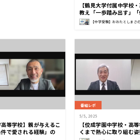
【鶴見大学付属中学校・
教え「一歩踏み出す」「
い」を家庭で実践するには
【中学受験】おおたとしまさ
長先生
番組レポ
5/5, 2025
学高等学校】親が与えるこ
【佼成学園中学校・高等
条件で愛される経験」の
くまで熱心に取り組む姿
 校長先生
る」大切さ 青木 謙介 