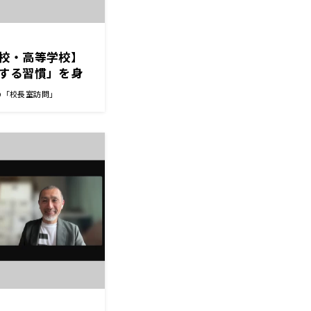
校・高等学校】
する習慣」を身
 校長先生
の「校長室訪問」