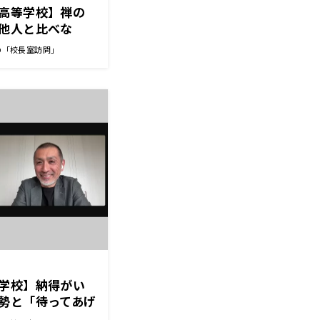
高等学校】禅の
他人と比べな
 岸本 力也 校
の「校長室訪問」
学校】納得がい
勢と「待ってあげ
校長先生