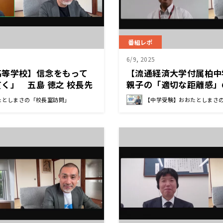
番組レポ
6/9, 2025
高等学校】信念をもって
【流通経済大学付属柏中
く」 五島 徳之 校長先
親子の「適切な距離感」
健二 校長先生
たとしまさの「校長室訪問」
【中学受験】おおたとしまさ