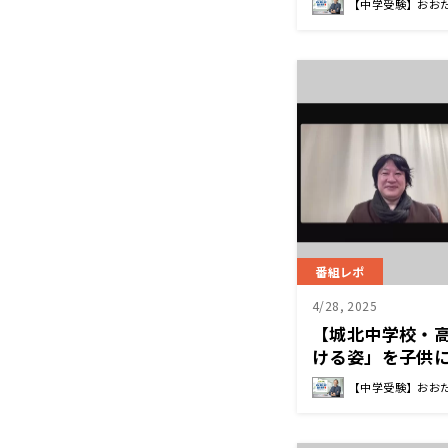
【中学受験】おお
番組レポ
4/28, 2025
【城北中学校・
ける姿」を子供に
長先生
【中学受験】おお