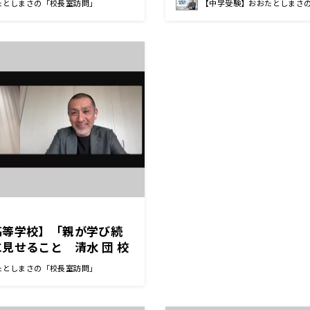
たとしまさの「校長室訪問」
【中学受験】おおたとしまさ
高等学校】「親が学び続
見せること 清水 団 校
たとしまさの「校長室訪問」