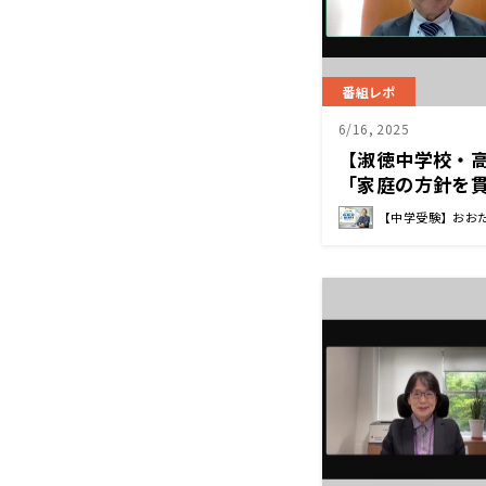
番組レポ
6/16, 2025
【淑徳中学校・
「家庭の方針を貫
生
【中学受験】おお