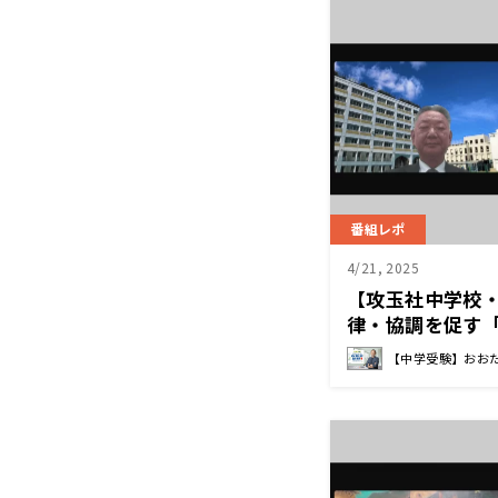
番組レポ
4/21, 2025
【攻玉社中学校
律・協調を促す「
長先生
【中学受験】おお