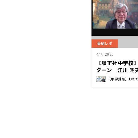
番組レポ
4/7, 2025
【履正社中学校
ターン 江川 昭
【中学受験】おお