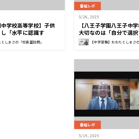
番組レポ
5/26, 2025
園中学校高等学校】子供
【八王子学園八王子中学
」し「水平に認識す
大切なのは「自分で選択
 校長先生
につけること 藤岡 隆史
たとしまさの「校長室訪問」
【中学受験】おおたとしまさ
番組レポ
5/19, 2025