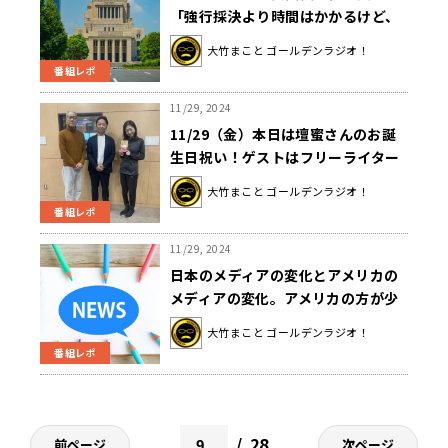
「強行採決より時間はかかるけど、
ちゃんと予算委員会で答弁されてる
大竹まこと ゴールデンラジオ！
方がいくらか良いよね」
番組レポ
11/29, 2024
11/29（金）本日は壇蜜さんのお誕
生日祝い！ゲストはフリーライター
の奥窪優木さんでした！
大竹まこと ゴールデンラジオ！
番組レポ
11/29, 2024
日本のメディアの変化とアメリカの
メディアの変化。アメリカの方が少
し早い変化が…？青木「SNSが出て
大竹まこと ゴールデンラジオ！
きて旧来型のメディアが、影響力も
番組レポ
経営的にも厳しくなっている」
28
前ページ
次ページ