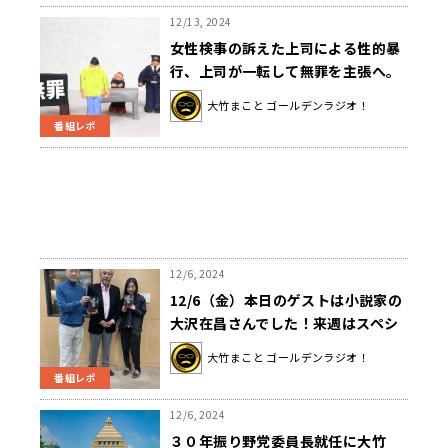
12/13, 2024
女性検事の訴えた上司による性的暴
行、上司が一転して無罪を主張へ。
その理由を青木氏「このままいく
大竹まこと ゴールデンラジオ！
と、実刑になっちゃうから意見を翻
番組レポ
した」
12/6, 2024
12/6（金）本日のゲストは小説家の
大沢在昌さんでした！来週はスペシ
ャルウィークです！
大竹まこと ゴールデンラジオ！
番組レポ
12/6, 2024
３０年振り野党委員長就任に大竹