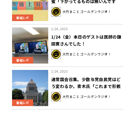
蜜「下がってるものは無いんです
ね」
大竹まこと ゴールデンラジオ！
番組レポ
1/24, 2025
1/24（金）本日のゲストは医師の鎌
田實さんでした！
大竹まこと ゴールデンラジオ！
番組レポ
1/24, 2025
通常国会召集。少数与党自民党はど
う変わるか。青木氏「これまで形骸
化していた国会審議がどれだけ実の
大竹まこと ゴールデンラジオ！
あるものになるのか、注視しなくち
番組レポ
ゃいけない」