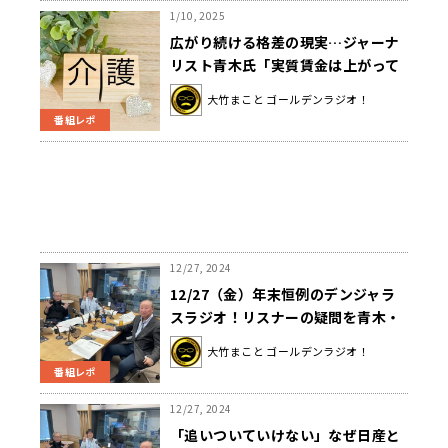
1/10, 2025
広がり続ける格差の現実…ジャーナ
リスト青木氏「実質賃金は上がって
いないのに、役員報酬は平均年収の
大竹まこと ゴールデンラジオ！
66倍」
番組レポ
12/27, 2024
12/27（金）年末恒例のデンジャラ
スラジオ！リスナーの疑問を青木・
金子が斬る‼
大竹まこと ゴールデンラジオ！
番組レポ
12/27, 2024
「追いついていけない」なぜ日産と