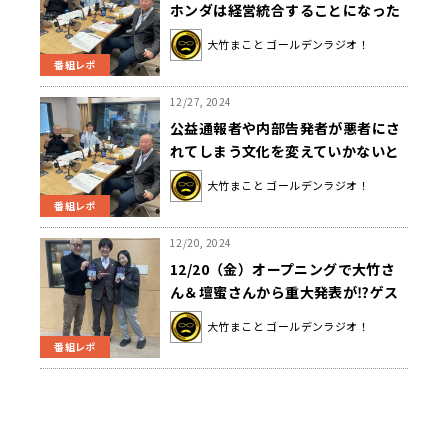
ホンダは経営統合することになった
のか？
大竹まこと ゴールデンラジオ！
番組レポ
12/27, 2024
公益通報者や内部告発者が悪者にさ
れてしまう文化を変えていかないと
マズイ？「公益通報できないと人事
大竹まこと ゴールデンラジオ！
権を握られた人が何か不正を告発す
番組レポ
る手段がなくなっちゃう」
12/20, 2024
12/20（金）オープニングで大竹さ
ん＆壇蜜さんから重大発表が⁉ゲス
トは脳科学者の毛内拡さんでした！
大竹まこと ゴールデンラジオ！
番組レポ