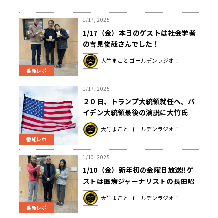
1/17, 2025
1/17（金）本日のゲストは社会学者
の吉見俊哉さんでした！
大竹まこと ゴールデンラジオ！
番組レポ
1/17, 2025
２０日、トランプ大統領就任へ。バ
イデン大統領最後の演説に大竹氏
「民主主義がちゃんと成立するのか
大竹まこと ゴールデンラジオ！
危うくなってくる」
番組レポ
1/10, 2025
1/10（金）新年初の金曜日放送‼ゲ
ストは医療ジャーナリストの長田昭
二さんでした！
大竹まこと ゴールデンラジオ！
番組レポ