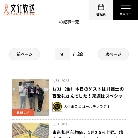
青木理
番組表
の記事一覧
28
前ページ
次ページ
1/31, 2025
1/31（金）本日のゲストは弁護士の
西愛礼さんでした！来週はスペシャ
ルウィークです！
大竹まこと ゴールデンラジオ！
番組レポ
1/31, 2025
東京都区部物価、1月2.5%上昇。壇