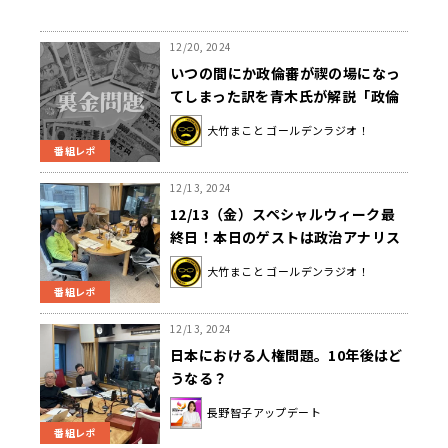
12/20, 2024
いつの間にか政倫審が禊の場になっ
てしまった訳を青木氏が解説「政倫
審の出席が党が公認するかしないか
大竹まこと ゴールデンラジオ！
という判断基準のうちの一つ」
番組レポ
12/13, 2024
12/13（金）スペシャルウィーク最
終日！本日のゲストは政治アナリス
トの伊藤惇夫さんでした！
大竹まこと ゴールデンラジオ！
番組レポ
12/13, 2024
日本における人権問題。10年後はど
うなる？
長野智子アップデート
番組レポ