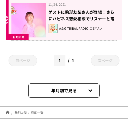
11/24, 2021
ゲストに駒形友梨さんが登場！さら
にハピネス恋愛相談でリスナーと電
話繋ぎも！？エジソン11月27日
A&G TRIBAL RADIO エジソン
お知らせ
1
前ページ
次ページ
年月別で見る
2024年03月
駒形友梨の記事一覧
2022年06月