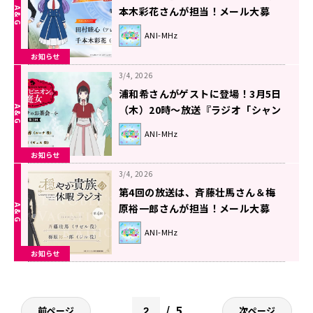
本木彩花さんが担当！メール大募
集！『ラジオ「ヘルモード」～おし
ANI-MHz
ゃべり好きのパーソナリティは廃設
お知らせ
定のラジオで無双する～』！
3/4, 2026
浦和希さんがゲストに登場！3月5日
（木）20時～放送『ラジオ「シャン
ピニオンの魔女」-ルーナのお茶
ANI-MHz
会-』第3回
お知らせ
3/4, 2026
第4回の放送は、斉藤壮馬さん＆梅
原裕一郎さんが担当！メール大募
集！【穏やか貴族の休暇ラジオ】
ANI-MHz
お知らせ
5
前ページ
次ページ