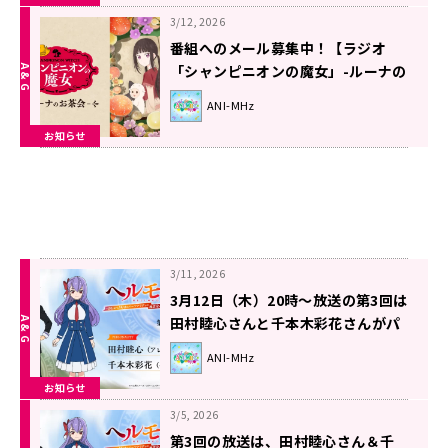
3/12, 2026
番組へのメール募集中！【ラジオ
「シャンピニオンの魔女」-ルーナの
お茶会-】
ANI-MHz
お知らせ
3/11, 2026
3月12日（木）20時～放送の第3回は
田村睦心さんと千本木彩花さんがパ
ーソナリティを担当！『ラジオ「ヘ
ANI-MHz
ルモード」～おしゃべり好きのパー
お知らせ
ソナリティは廃設定のラジオで無双
する～』！
3/5, 2026
第3回の放送は、田村睦心さん＆千