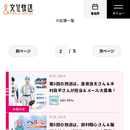
ANI-MHz
番組表
の記事一覧
5
前ページ
次ページ
4/27, 2026
第3回の放送は、逢坂良太さん＆木
村良平さんが担当＆メール大募集！
『ダイヤのA The RADIO actⅡ』
ANI-MHz
お知らせ
4/23, 2026
第5回の放送は、田村睦心さん＆飯