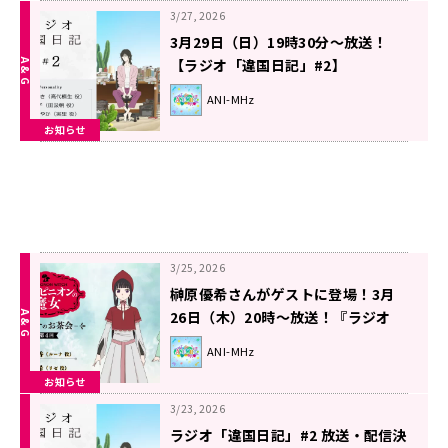
する～』！
3/27, 2026
3月29日（日）19時30分～放送！
【ラジオ「違国日記」#2】
ANI-MHz
お知らせ
3/25, 2026
榊原優希さんがゲストに登場！3月
26日（木）20時～放送！『ラジオ
「シャンピニオンの魔女」-ルーナの
ANI-MHz
お茶会-』第4回
お知らせ
3/23, 2026
ラジオ「違国日記」#2 放送・配信決