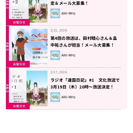
定＆メール大募集！
ANI-MHz
お知らせ
3/21, 2026
第4回の放送は、田村睦心さん＆畠
中祐さんが担当！メール大募集！
『ラジオ「ヘルモード」～おしゃべ
ANI-MHz
り好きのパーソナリティは廃設定の
お知らせ
ラジオで無双する～』！
3/17, 2026
ラジオ「違国日記」#1 文化放送で
3月19日（木）20時～放送決定！
ANI-MHz
お知らせ