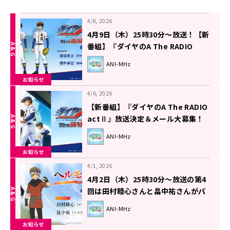
4/8, 2026
4月9日（木）25時30分～放送！【新
番組】『ダイヤのA The RADIO
actⅡ』
ANI-MHz
お知らせ
4/6, 2026
【新番組】『ダイヤのA The RADIO
actⅡ』放送決定＆メール大募集！
ANI-MHz
お知らせ
4/1, 2026
4月2日（木）25時30分～放送の第4
回は田村睦心さんと畠中祐さんがパ
ーソナリティを担当！『ラジオ「ヘ
ANI-MHz
ルモード」～おしゃべり好きのパー
お知らせ
ソナリティは廃設定のラジオで無双