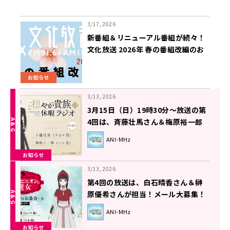
3/17, 2026
新番組＆リニューアル番組が続々！
文化放送 2026年 春の番組改編のお
知らせ
お知らせ
3/13, 2026
3月15日（日）19時30分～放送の第
4回は、斉藤壮馬さん＆梅原裕一郎
さんが担当！【穏やか貴族の休暇ラ
ANI-MHz
ジオ】
お知らせ
3/13, 2026
第4回の放送は、白石晴香さん＆榊
原優希さんが担当！メール大募集！
【ラジオ「シャンピニオンの魔女」-
ANI-MHz
ルーナのお茶会-】
お知らせ