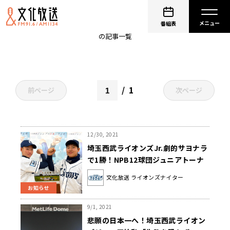
NPB12球団ジュニアトーナメント
番組表
の記事一覧
1
前ページ
次ページ
12/30, 2021
埼玉西武ライオンズJr.劇的サヨナラ
で1勝！NPB12球団ジュニアトーナ
メント(ライオンズナイター)
文化放送 ライオンズナイター
お知らせ
9/1, 2021
悲願の日本一へ！埼玉西武ライオン