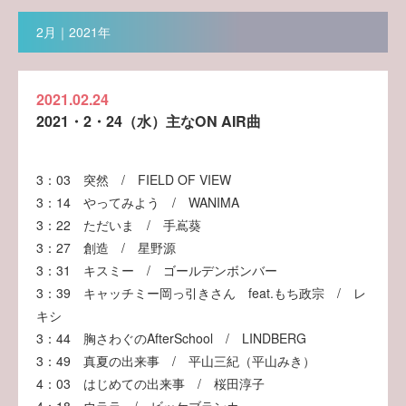
2月｜2021年
2021.02.24
2021・2・24（水）主なON AIR曲
3：03 突然 / FIELD OF VIEW
3：14 やってみよう / WANIMA
3：22 ただいま / 手嶌葵
3：27 創造 / 星野源
3：31 キスミー / ゴールデンボンバー
3：39 キャッチミー岡っ引きさん feat.もち政宗 / レ
キシ
3：44 胸さわぐのAfterSchool / LINDBERG
3：49 真夏の出来事 / 平山三紀（平山みき）
4：03 はじめての出来事 / 桜田淳子