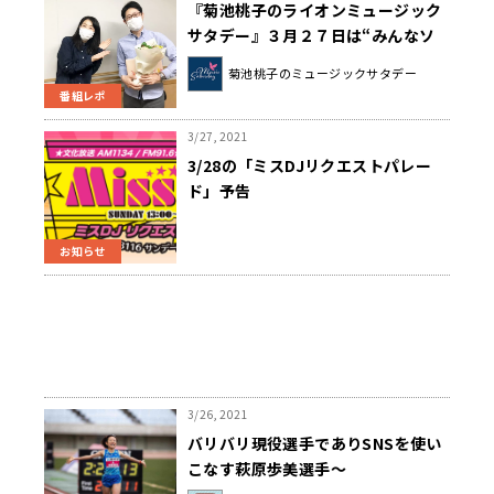
『菊池桃子のライオンミュージック
サタデー』３月２７日は“みんなソ
ングコレクション”でした！
菊池桃子のミュージックサタデー
番組レポ
3/27, 2021
3/28の「ミスDJリクエストパレー
ド」予告
お知らせ
3/26, 2021
バリバリ現役選手でありSNSを使い
こなす萩原歩美選手～