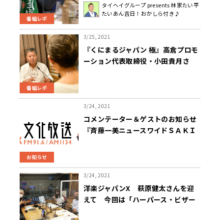
タイヘイグループ presents 林家たい平
たいあん吉日！おかしら付き♪
番組レポ
3/25, 2021
『くにまるジャパン 極』高倉プロモ
ーション代表取締役・小田貴月さ
ん“素顔の高倉健”を語る
番組レポ
3/24, 2021
コメンテーター＆ゲストのお知らせ
『斉藤一美ニュースワイドＳＡＫＩ
ＤＯＲＩ（３月２５日放送）
お知らせ
3/24, 2021
洋楽ジャパンX 萩原健太さんを迎
えて 今回は「ハーパース・ビザー
ル」の大特集！（2021年3月24日放