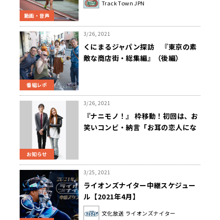
PodcastQR「Track Town JPN」
Track Town JPN
動画・音声
3/26, 2021
くにまるジャパン探訪 『東京の素
敵な商店街・総集編』（後編）
番組レポ
3/26, 2021
『ナニモノ！』 枠移動！初回は、お
笑いコンビ・納言「お耳の恋人にな
れるように頑張ります」「私だけで
も売れる様に頑張ります」
お知らせ
3/25, 2021
ライオンズナイター中継スケジュー
ル【2021年4月】
文化放送 ライオンズナイター