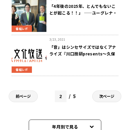
「4年後の2025年、とんでもないこ
とが起こる！！」 ——ユーグレナ・
出雲社長の「予言」とは？
番組レポ
3/23, 2021
「音」はシンセサイズではなくアナ
ライズ『川口技研presents～久保
純子 My Sweet Home』
番組レポ
5
前ページ
次ページ
年月別で見る