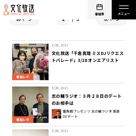
番組表
5
前ページ
次ページ
3/28, 2021
文化放送「千倉真理 ミスDJリクエス
トパレード」3/28 オンエアリスト
番組レポ
3/28, 2021
志の輔ラジオ：３月２８日のデート
のお相手は
龍角散プレゼンツ 志の輔ラジオ 落語
DEデート
番組レポ
3/28, 2021