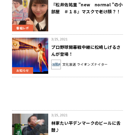
『松井佐祐里 ”new normal ”の小
部屋 ＃１８』マスクで老け顔？！
撃退顔トレとは
番組レポ
3/25, 2021
プロ野球開幕戦中継に松崎しげるさ
んが登場！
文化放送 ライオンズナイター
お知らせ
3/25, 2021
林家たい平デンマークのビールに舌
鼓♪