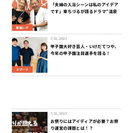
「夫婦の入浴シーンは私のアイデア
です」東ちづるが語るドラマ“温泉
若女将シリーズ”の舞台裏
番組レポ
7/31, 2023
甲子園大好き芸人・いけだてつや、
今年の甲子園注目選手を語る！
スポーツ
7/31, 2023
お祭りにはアイディアが必要？お祭
り運営の課題とは！？