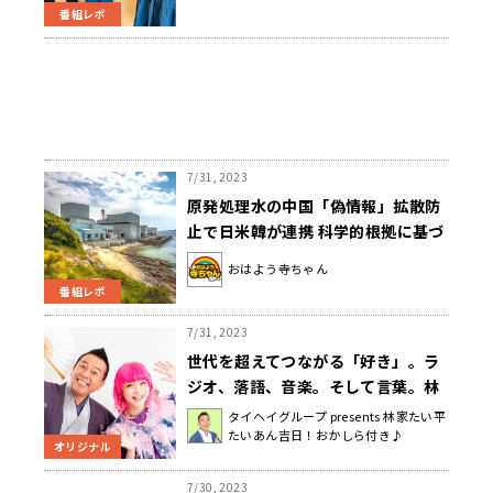
番組レポ
7/31, 2023
原発処理水の中国「偽情報」拡散防
止で日米韓が連携 科学的根拠に基づ
く情報発信を強化する
おはよう寺ちゃん
番組レポ
7/31, 2023
世代を超えてつながる「好き」。ラ
ジオ、落語、音楽。そして言葉。林
家たい平・アンジェリーナ1/3 スペ
タイヘイグループ presents 林家たい平
たいあん吉日！おかしら付き♪
シャル対談
オリジナル
7/30, 2023