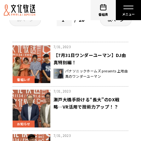
番組表
20
前ページ
次ページ
7/31, 2023
【7月31日ワンダーユーマン】DJ由
真特別編！
パナソニックホームズ presents 上地由
真のワンダーユーマン
番組レポ
7/31, 2023
瀬戸大橋手掛ける“長大”のDX戦
略…VR活用で技術力アップ！？
お知らせ
7/31, 2023