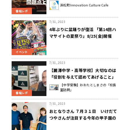
浜松町Innovation Culture Cafe
番組レポ
7/31, 2023
4年ぶりに盆踊りが復活 「第14回ハ
マサイトの夏祭り」8/25(金)開催
DJ KOO、早見優、はるな愛らが浜
松町の夏の夜を盛り上げる！
イベント
7/31, 2023
【麗澤中学・高等学校】大切なのは
「役割を与えて認めてあげること」
櫻井 讓 校長先生
【中学受験】おおたとしまさの「校長
室訪問」
番組レポ
7/31, 2023
おとなりさん ７月３１日 いけだて
つやさんが注目する今年の甲子園の
ヒーロー！