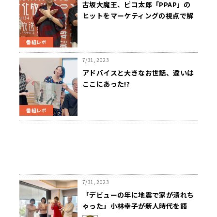
古坂大魔王、ピコ太郎「PPAP」の
ヒットをマーケティングの視点で解
説！
番組レポ
7/31, 2023
アドバイスと大きなお世話、違いは
ここにあった!?
番組レポ
7/31, 2023
「デビューの年に地震で家が潰れち
ゃった」小林幸子が新人時代を語