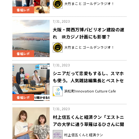
る！200万枚の大ヒット“おもいで
大竹まこと ゴールデンラジオ！
酒”との意外な出会いとは？
番組レポ
7/31, 2023
大阪・関西万博パビリオン建設の遅
れ IRカジノ計画にも影響？
大竹まこと ゴールデンラジオ！
番組レポ
7/31, 2023
シニアだって恋愛もするし、スマホ
も使う。人気雑誌編集長とベストセ
ラー作家は何を語るか⁉
浜松町Innovation Culture Cafe
番組レポ
7/31, 2023
村上信五くんと経済クン「エストニ
アの大学に通う草薙はるひさんに聞
く！デジタル立国・エストニアの
村上信五くんと経済クン
今」