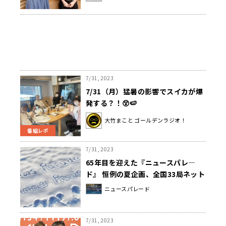
7/31, 2023
7/31（月）猛暑の影響でスイカが爆
発する？！😲🍉
大竹まこと ゴールデンラジオ！
番組レポ
7/31, 2023
65年目を迎えた『ニュースパレ―
ド』 恒例の夏企画、全国33局ネット
で送る今年のテーマは 「アフターコ
ニュースパレード
ロナの時代へ」7/31から放送
7/31, 2023