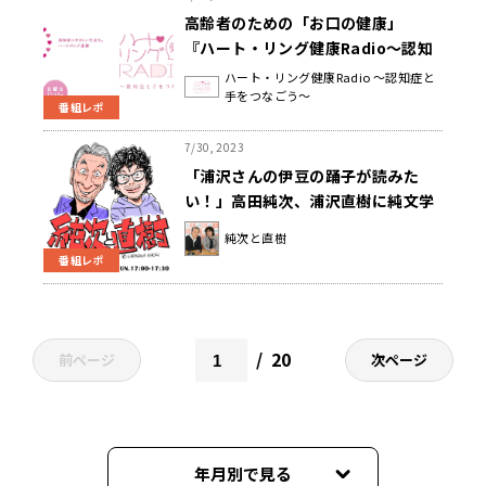
高齢者のための「お口の健康」
『ハート・リング健康Radio～認知
症と手をつなごう〜 』
ハート・リング健康Radio ～認知症と
手をつなごう～
番組レポ
7/30, 2023
「浦沢さんの伊豆の踊子が読みた
い！」高田純次、浦沢直樹に純文学
の漫画化を希望！
純次と直樹
番組レポ
20
前ページ
次ページ
年月別で見る