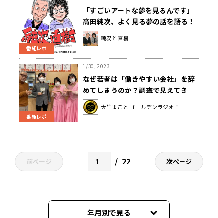
「すごいアートな夢を見るんです」
高田純次、よく見る夢の話を語る！
純次と直樹
番組レポ
1/30, 2023
なぜ若者は「働きやすい会社」を辞
めてしまうのか？調査で見えてき
た“キャリア不安”とは
大竹まこと ゴールデンラジオ！
番組レポ
22
前ページ
次ページ
年月別で見る