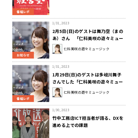
経営塾』1/30（月）放送
番組レポ
1/31, 2023
2月5日(日)のゲストは舞乃空（まの
あ）さん 「仁科美咲の遊々ミュー
ジック」
仁科美咲の遊々ミュージック
お知らせ
1/31, 2023
1月29日(日)のゲストは多岐川舞子
さんでした「仁科美咲の遊々ミュー
ジック」
仁科美咲の遊々ミュージック
番組レポ
1/30, 2023
竹中工務店ICT担当者が語る、DXを
進める上での課題