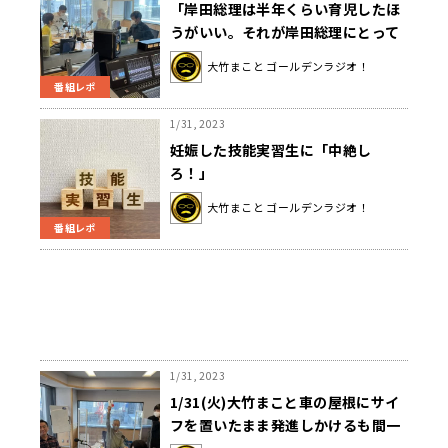
「岸田総理は半年くらい育児したほ
うがいい。それが岸田総理にとって
のリスキリング」小島慶子、岸田総
大竹まこと ゴールデンラジオ！
理のリスキリング提案
番組レポ
1/31, 2023
妊娠した技能実習生に「中絶し
ろ！」
大竹まこと ゴールデンラジオ！
番組レポ
1/31, 2023
1/31(火)大竹まこと車の屋根にサイ
フを置いたまま発進しかけるも間一