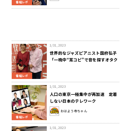
番組レポ
1/31, 2023
世界的なジャズピアニスト国府弘子
「一晩中“耳コピ”で音を探すオタク
でした」
番組レポ
1/31, 2023
人口の東京一極集中が再加速 定着
しない日本のテレワーク
おはよう寺ちゃん
番組レポ
1/31, 2023