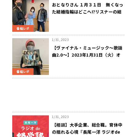
おとなりさん １月３１日 無くなっ
た結婚指輪はどこへ!?リスナーの結
婚指輪捜索レポートが届く！
番組レポ
1/31, 2023
【ヴァイナル・ミュージック～歌謡
曲2.0～】2023年1月31日（火）オ
ンエア楽曲
番組レポ
1/31, 2023
【相談】大手企業、総合職。育休中
の揺れる心境『長尾一洋 ラジオde