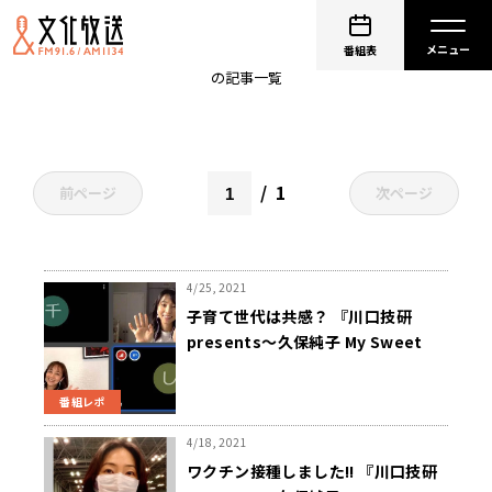
久保純子 My Sweet Home
番組表
の記事一覧
1
前ページ
次ページ
4/25, 2021
子育て世代は共感？ 『川口技研
presents～久保純子 My Sweet
Home』
番組レポ
4/18, 2021
ワクチン接種しました!! 『川口技研