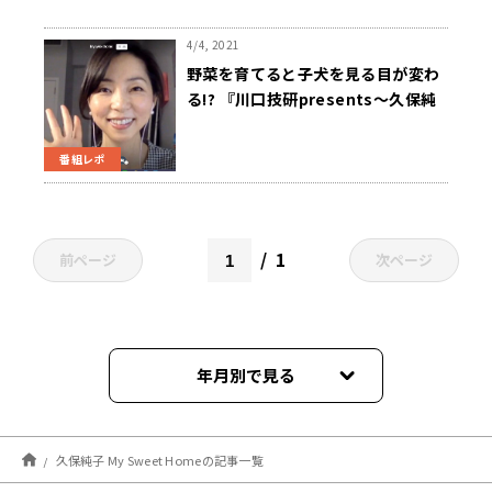
4/4, 2021
野菜を育てると子犬を見る目が変わ
る!? 『川口技研presents～久保純
子 My Sweet Home』
番組レポ
1
前ページ
次ページ
年月別で見る
2026年03月
久保純子 My Sweet Homeの記事一覧
2025年03月