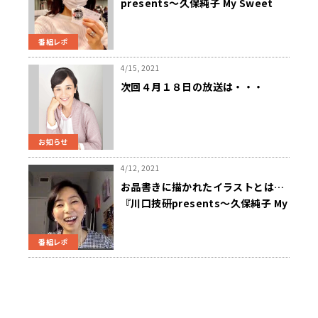
presents～久保純子 My Sweet
Home』
番組レポ
4/15, 2021
次回４月１８日の放送は・・・
お知らせ
4/12, 2021
お品書きに描かれたイラストとは…
『川口技研presents～久保純子 My
Sweet Home』
番組レポ