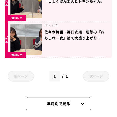
「しょくぱんまんとドキンちゃん」
番組レポ
6/12, 2021
佐々木舞香・野口衣織 理想の「お
もしれー女」論で大盛り上がり！
番組レポ
1
前ページ
次ページ
年月別で見る