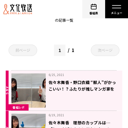
推しあつ
番組表
の記事一覧
1
前ページ
次ページ
6/25, 2021
佐々木舞香・野口衣織 “獣人”がかっ
こいい！？ふたりが推しマンガ家を
語り尽くす！
番組レポ
6/19, 2021
佐々木舞香 理想のカップルは…